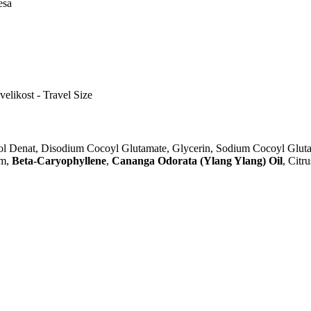
esa
velikost - Travel Size
ol Denat, Disodium Cocoyl Glutamate, Glycerin, Sodium Cocoyl Glutam
um,
Beta-Caryophyllene
,
Cananga Odorata (Ylang Ylang) Oil
, Citr