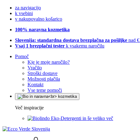
za navigacijo
k vsebini
v nakupovalno košarico
100% naravna kozmetika
Slovenija: standardna dostava brezplačna za pošiljke
nad €
Vsaj 1 brezplačni tester
k vsakemu naročilu
Pomoč
Kje je moje naročilo?
Vračilo
Stroški dostave
Možnosti plačila
Kontakt
Vse teme pomoči
Več inspiracije
Eko-Detergenti in še veliko več