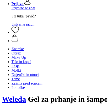
Prijava
Prijavite se zdaj
Ste tukaj
prvič?
Ustvarite račun
Znamke
Obraz
Make-Up
Telo in kopel
Lasje
Moški
Dojenčki in otroci
Teme
Zaščita pred soncem
Ponudbe
Weleda
Gel za prhanje in šampo