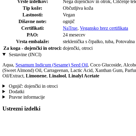
Vrste izdelkov:
Nega dojenčkov in otrok, Čiščenje tel
Tip kože:
Občutljiva koža
Lastnosti:
Vegan
Dišavne note:
ognjič
Certifikati:
NaTrue
,
Vegansko brez certifikata
PAO:
24 mesecev
Vrsta embalaže:
steklenička s črpalko, tuba, Potovalna 
Za koga - dojenčki in otroci:
dojenčki, otroci
Sestavine (INCI)
Aqua,
Sesamum Indicum (Sesame) Seed Oil
, Coco Glucoside, Alcoh
(Sweet Almond) Oil, Carrageenan, Lactic Acid, Xanthan Gum, Parf
Oil/Extract,
Limonene
,
Linalool
,
Linalyl Acetate
Ognjič: dojenčki in otroci
Dodatki
Pravne informacije
Ustrezni izdelki