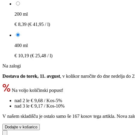
200 ml
€ 8,39
(€ 41,95 / l)
400 ml
€ 10,19
(€ 25,48 / l)
Na zalogi
Dostava do torek, 11. avgust
, v kolikor naročite do dne
nedelja do 
Na voljo količinski popust!
nad 2 le
€ 9,68
/ Kos
-5%
nad 3 le
€ 9,17
/ Kos
-10%
V našem skladišču je ostalo samo še 167 kosov tega artikla. Nova zalo
Dodajte v košarico