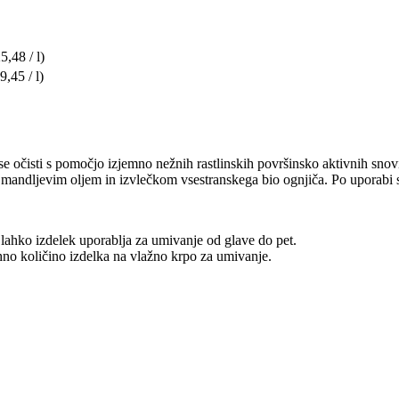
5,48 / l)
9,45 / l)
e očisti s pomočjo izjemno nežnih rastlinskih površinsko aktivnih snovi.
andljevim oljem in izvlečkom vsestranskega bio ognjiča. Po uporabi so 
se lahko izdelek uporablja za umivanje od glave do pet.
hno količino izdelka na vlažno krpo za umivanje.