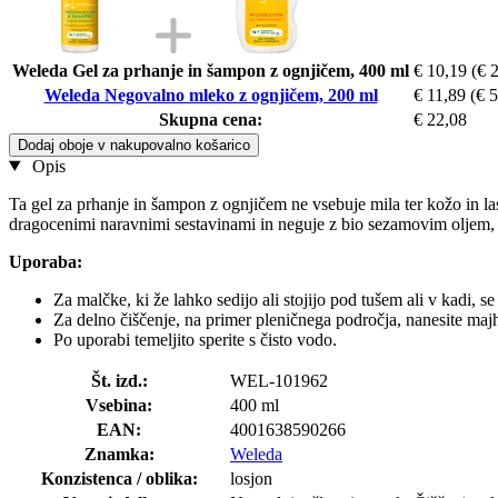
Weleda Gel za prhanje in šampon z ognjičem, 400 ml
€ 10,19
(€ 2
Weleda Negovalno mleko z ognjičem, 200 ml
€ 11,89
(€ 5
Skupna cena:
€ 22,08
Dodaj oboje v nakupovalno košarico
Opis
Ta gel za prhanje in šampon z ognjičem ne vsebuje mila ter kožo in las
dragocenimi naravnimi sestavinami in neguje z bio sezamovim oljem, m
Uporaba:
Za malčke, ki že lahko sedijo ali stojijo pod tušem ali v kadi, 
Za delno čiščenje, na primer pleničnega področja, nanesite maj
Po uporabi temeljito sperite s čisto vodo.
Št. izd.:
WEL-101962
Vsebina:
400 ml
EAN:
4001638590266
Znamka:
Weleda
Konzistenca / oblika:
losjon