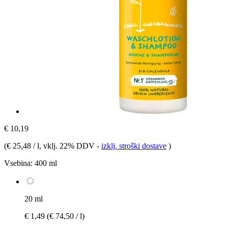
€ 10,19
(
€ 25,48 / l
, vklj. 22% DDV
-
izklj. stroški dostave
)
Vsebina:
400 ml
20 ml
€ 1,49
(€ 74,50 / l)