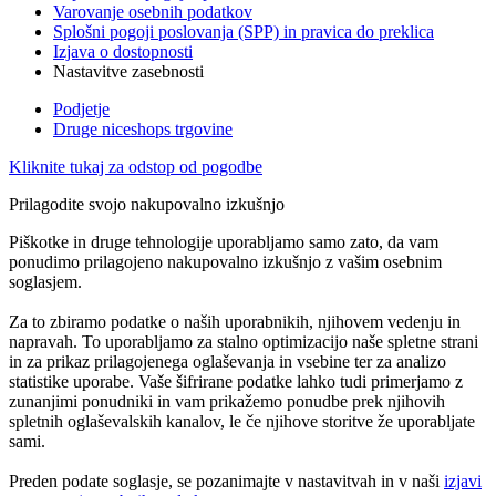
Varovanje osebnih podatkov
Splošni pogoji poslovanja (SPP) in pravica do preklica
Izjava o dostopnosti
Nastavitve zasebnosti
Podjetje
Druge niceshops trgovine
Kliknite tukaj za odstop od pogodbe
Prilagodite svojo nakupovalno izkušnjo
Piškotke in druge tehnologije uporabljamo samo zato, da vam
ponudimo prilagojeno nakupovalno izkušnjo z vašim osebnim
soglasjem.
Za to zbiramo podatke o naših uporabnikih, njihovem vedenju in
napravah. To uporabljamo za stalno optimizacijo naše spletne strani
in za prikaz prilagojenega oglaševanja in vsebine ter za analizo
statistike uporabe. Vaše šifrirane podatke lahko tudi primerjamo z
zunanjimi ponudniki in vam prikažemo ponudbe prek njihovih
spletnih oglaševalskih kanalov, le če njihove storitve že uporabljate
sami.
Preden podate soglasje, se pozanimajte v nastavitvah in v naši
izjavi