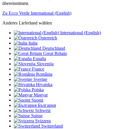
übereinstimmt.
Zu Ecco Verde International (English)
Anderes Lieferland wählen
International (English)
Österreich
Italia
Deutschland
Great Britain
España
Slovenija
France
România
Sverige
Hrvatska
Polska
Magyar
Suomi
България
Schweiz
Suisse
Svizzera
Switzerland