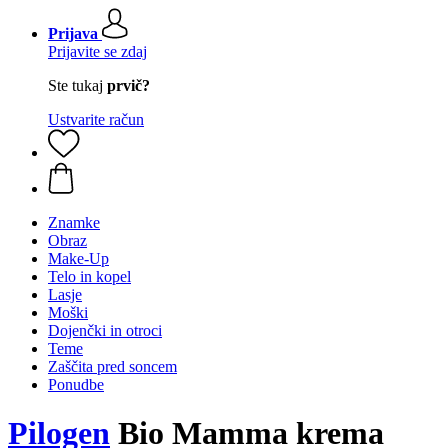
Prijava
Prijavite se zdaj
Ste tukaj
prvič?
Ustvarite račun
Znamke
Obraz
Make-Up
Telo in kopel
Lasje
Moški
Dojenčki in otroci
Teme
Zaščita pred soncem
Ponudbe
Pilogen
Bio Mamma krema