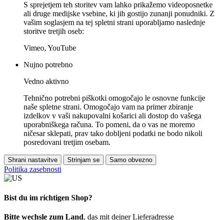
S sprejetjem teh storitev vam lahko prikažemo videoposnetke
ali druge medijske vsebine, ki jih gostijo zunanji ponudniki. Z
vašim soglasjem na tej spletni strani uporabljamo naslednje
storitve tretjih oseb:
Vimeo, YouTube
Nujno potrebno
Vedno aktivno
Tehnično potrebni piškotki omogočajo le osnovne funkcije
naše spletne strani. Omogočajo vam na primer zbiranje
izdelkov v vaši nakupovalni košarici ali dostop do vašega
uporabniškega računa. To pomeni, da o vas ne moremo
ničesar sklepati, prav tako dobljeni podatki ne bodo nikoli
posredovani tretjim osebam.
Shrani nastavitve
Strinjam se
Samo obvezno
Politika zasebnosti
Bist du im richtigen Shop?
Bitte wechsle zum Land
, das mit deiner Lieferadresse