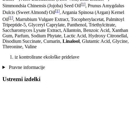
[1]
Simmondsia Chinensis (Jojoba) Seed Oil
, Prunus Amygdalus
[1]
Dulcis (Sweet Almond) Oil
, Argania Spinosa (Argan) Kernel
[1]
Oil
, Marrubium Vulgare Extract, Tocopherylacetat, Palmitoyl
Tripeptide-5, Glyceryl Caprylate, Panthenol, Triethylcitrate,
Saccharomyces Lysate Extract, Allantoin, Benzoic Acid, Xanthan
Gum, Parfum, Sodium Phytate, Lactic Acid, Hydroxy Citronellal,
Disodium Succinate, Cumarin,
Linalool
, Glutamic Acid, Glycine,
Threonine, Valine
iz kontrolirane ekološke pridelave
Pravne informacije
Ustrezni izdelki