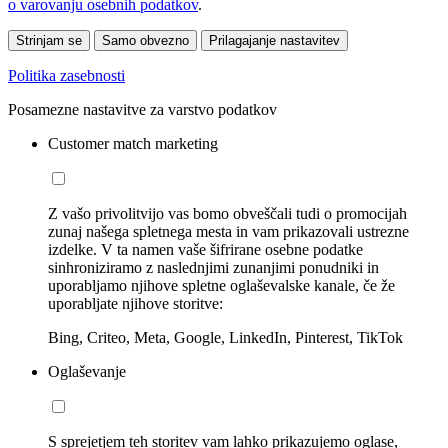
o varovanju osebnih podatkov
.
Strinjam se
Samo obvezno
Prilagajanje nastavitev
Politika zasebnosti
Posamezne nastavitve za varstvo podatkov
Customer match marketing
Z vašo privolitvijo vas bomo obveščali tudi o promocijah
zunaj našega spletnega mesta in vam prikazovali ustrezne
izdelke. V ta namen vaše šifrirane osebne podatke
sinhroniziramo z naslednjimi zunanjimi ponudniki in
uporabljamo njihove spletne oglaševalske kanale, če že
uporabljate njihove storitve:
Bing, Criteo, Meta, Google, LinkedIn, Pinterest, TikTok
Oglaševanje
S sprejetjem teh storitev vam lahko prikazujemo oglase,