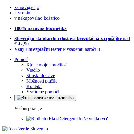
za navigacijo
k vsebini
v nakupovalno košarico
100% naravna kozmetika
Slovenija: standardna dostava brezplačna za pošiljke
nad
€ 42,90
Vsaj 1 brezplačni tester
k vsakemu naročilu
Pomoč
Kje je moje naročilo?
Vračilo
Stroški dostave
Možnosti plačila
Kontakt
Vse teme pomoči
Več inspiracije
Eko-Detergenti in še veliko več