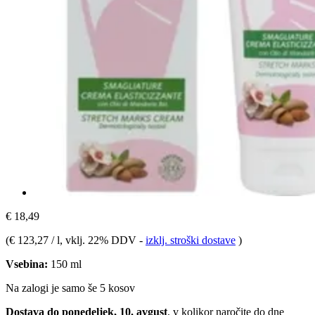
€ 18,49
(
€ 123,27 / l
, vklj. 22% DDV
-
izklj. stroški dostave
)
Vsebina:
150 ml
Na zalogi je samo še 5 kosov
Dostava do ponedeljek, 10. avgust
, v kolikor naročite do dne