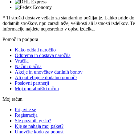
* Ti stroški dostave veljajo za standardno pošiljanje. Lahko pride do
dodatnih stroškov, npr. zaradi teže, velikosti ali lastnosti izdelkov. Te
informacije najdete neposredno v opisu izdelka.
Pomoč in podpora
Kako oddati naročilo
Odprema in dostava naročila
Vračila
Načini plačila
Akcije in unovčitev darilnih bonov
Ali potrebujete dodatno pomoč?
Poslovni partnerji
Moj uporabniški račun
Moj račun
Prijavite se
Registracija
Ste pozabili geslo?
Kje se nahaja moj paket?
Unovčite kodo za popust