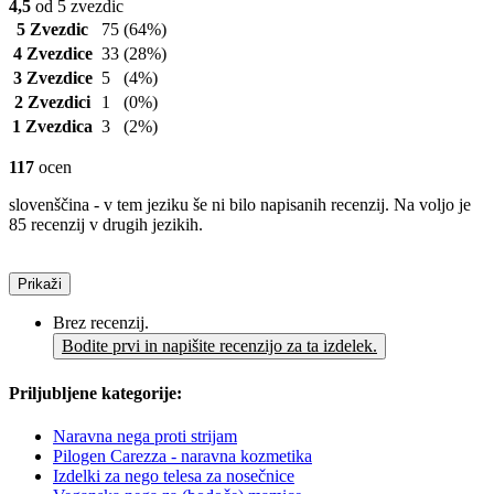
4,5
od 5 zvezdic
5 Zvezdic
75
(64%)
4 Zvezdice
33
(28%)
3 Zvezdice
5
(4%)
2 Zvezdici
1
(0%)
1 Zvezdica
3
(2%)
117
ocen
slovenščina - v tem jeziku še ni bilo napisanih recenzij. Na voljo je
85 recenzij v drugih jezikih.
Prikaži
Brez recenzij.
Bodite prvi in napišite recenzijo za ta izdelek.
Priljubljene kategorije:
Naravna nega proti strijam
Pilogen Carezza - naravna kozmetika
Izdelki za nego telesa za nosečnice