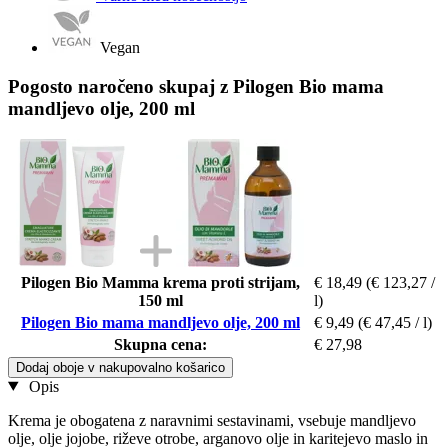
Vegan
Pogosto naročeno skupaj z Pilogen Bio mama
mandljevo olje, 200 ml
Pilogen Bio Mamma krema proti strijam,
€ 18,49
(€ 123,27 /
150 ml
l)
Pilogen Bio mama mandljevo olje, 200 ml
€ 9,49
(€ 47,45 / l)
Skupna cena:
€ 27,98
Dodaj oboje v nakupovalno košarico
Opis
Krema je obogatena z naravnimi sestavinami, vsebuje mandljevo
olje, olje jojobe, riževe otrobe, arganovo olje in karitejevo maslo in