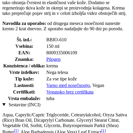
tako ohranja čvrstost in elastičnost vaše kože. Dodatno se
regenerirajo tkiva kože in okrepi se proizvodnja kolagena. Krema
tako preprečuje pojav strij in v celoti izboljša videz obstoječih strij.
Navodila za uporabo:
od drugega meseca nsoečnosti nanesite
kremo 2 krat dnevno. Z uporabo nadaljujte do 90 dni po porodu.
Št. izd.:
BBIO-610
Vsebina:
150 ml
EAN:
8009335006109
Znamka:
Pilogen
Konzistenca / oblika:
krema
Vrste izdelkov:
Nega telesa
Tip kože:
Za vse tipe kože
Lastnosti:
Varno med nosečnostjo
, Vegan
Certifikati:
Vegansko brez certifikata
Vrsta embalaže:
tuba
Sestavine (INCI)
Aqua, Caprylic/Capric Triglyceride, Cetearylalcohol, Oryza Sativa
(Rice) Bran Oil, Dicaprylyl Carbonate, Glyceryl Stearat Citrat,
Vegetable Oil, Sorbit, Glycerin, Butyrospermum Parkii (Shea)
[1]
[1]
Butter
, Aloe Barbadensis (Aloe Vera) Leaf Extract
,