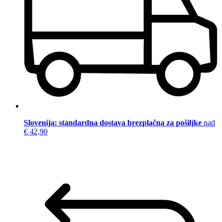
Slovenija: standardna dostava brezplačna za pošiljke
nad
€ 42,90