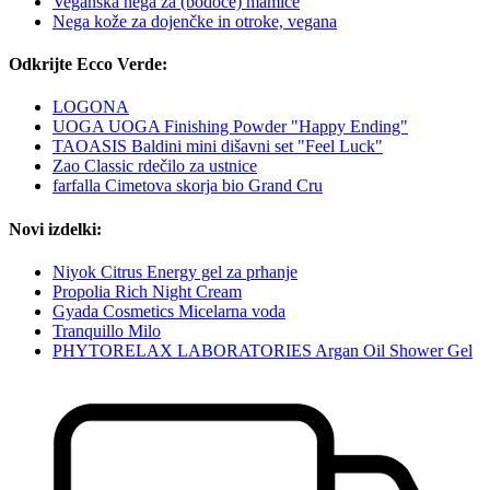
Veganska nega za (bodoče) mamice
Nega kože za dojenčke in otroke, vegana
Odkrijte Ecco Verde:
LOGONA
UOGA UOGA Finishing Powder "Happy Ending"
TAOASIS Baldini mini dišavni set "Feel Luck"
Zao Classic rdečilo za ustnice
farfalla Cimetova skorja bio Grand Cru
Novi izdelki:
Niyok Citrus Energy gel za prhanje
Propolia Rich Night Cream
Gyada Cosmetics Micelarna voda
Tranquillo Milo
PHYTORELAX LABORATORIES Argan Oil Shower Gel