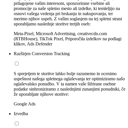
prilagojene vašim interesom, sponzorirane vsebine ali
promocije za naše spletno mesto ali izdelke, ki temleljijo na
osnovi vašega vedenja pri brskanju in nakupovanju, ter
merimo njihov uspeh. Z vašim soglasjem na tej spletni strani
uporabljamo naslednje storitve tretjih oseb:
Meta-Pixel, Microsoft Advertising, creativecdn.com
(RTBHouse), TikTok Pixel, Priporočila izdelkov na podlagi
klikov, Ads Defender
Razširjen Conversion Tracking
S sprejetjem te storitve lahko bolje razumemo in ocenimo
uspešnost našega spletnega oglaševanja ter optimiziramo našo
oglaševalsko ponudbo. V ta namen vaše šifrirane osebne
podatke sinhroniziramo z naslednjimi zunanjimi ponudniki, če
že uporabljate njihove storitve:
Google Ads
Izvedba