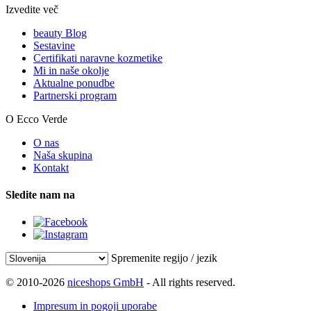
Izvedite več
beauty Blog
Sestavine
Certifikati naravne kozmetike
Mi in naše okolje
Aktualne ponudbe
Partnerski program
O Ecco Verde
O nas
Naša skupina
Kontakt
Sledite nam na
Spremenite regijo / jezik
© 2010-2026
niceshops GmbH
- All rights reserved.
Impresum in pogoji uporabe