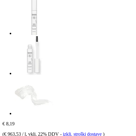
€ 8,19
(
€ 963,53 / l
, vklj. 22% DDV
-
izklj. stroški dostave
)