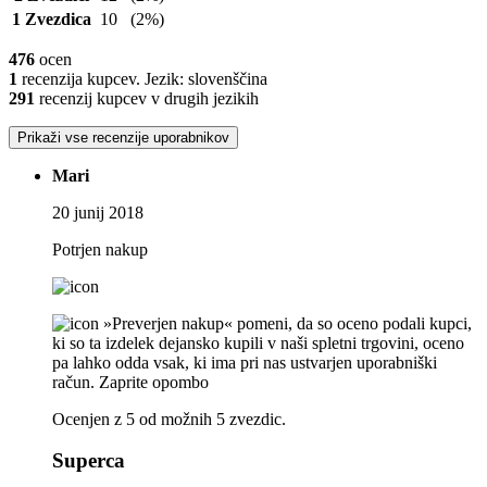
1 Zvezdica
10
(2%)
476
ocen
1
recenzija kupcev. Jezik: slovenščina
291
recenzij kupcev v drugih jezikih
Prikaži vse recenzije uporabnikov
Mari
20 junij 2018
Potrjen nakup
»Preverjen nakup« pomeni, da so oceno podali kupci,
ki so ta izdelek dejansko kupili v naši spletni trgovini, oceno
pa lahko odda vsak, ki ima pri nas ustvarjen uporabniški
račun.
Zaprite opombo
Ocenjen z 5 od možnih 5 zvezdic.
Superca