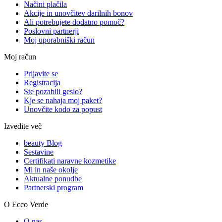
Načini plačila
Akcije in unovčitev darilnih bonov
Ali potrebujete dodatno pomoč?
Poslovni partnerji
Moj uporabniški račun
Moj račun
Prijavite se
Registracija
Ste pozabili geslo?
Kje se nahaja moj paket?
Unovčite kodo za popust
Izvedite več
beauty Blog
Sestavine
Certifikati naravne kozmetike
Mi in naše okolje
Aktualne ponudbe
Partnerski program
O Ecco Verde
O nas