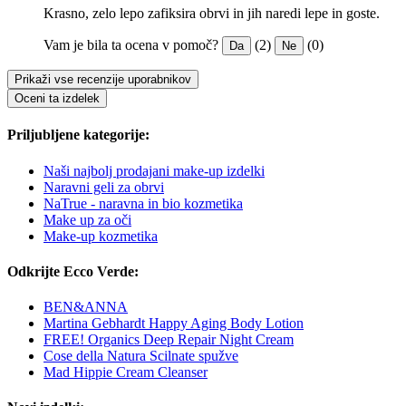
Krasno, zelo lepo zafiksira obrvi in jih naredi lepe in goste.
Vam je bila ta ocena v pomoč?
(2)
(0)
Da
Ne
Prikaži vse recenzije uporabnikov
Oceni ta izdelek
Priljubljene kategorije:
Naši najbolj prodajani make-up izdelki
Naravni geli za obrvi
NaTrue - naravna in bio kozmetika
Make up za oči
Make-up kozmetika
Odkrijte Ecco Verde:
BEN&ANNA
Martina Gebhardt Happy Aging Body Lotion
FREE! Organics Deep Repair Night Cream
Cose della Natura Scilnate spužve
Mad Hippie Cream Cleanser