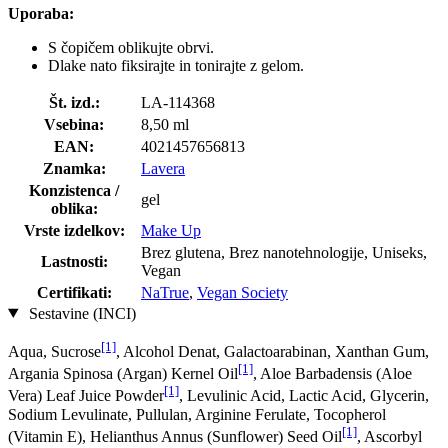
Uporaba:
S čopičem oblikujte obrvi.
Dlake nato fiksirajte in tonirajte z gelom.
Št. izd.:
LA-114368
Vsebina:
8,50 ml
EAN:
4021457656813
Znamka:
Lavera
Konzistenca /
gel
oblika:
Vrste izdelkov:
Make Up
Brez glutena, Brez nanotehnologije, Uniseks,
Lastnosti:
Vegan
Certifikati:
NaTrue
,
Vegan Society
Sestavine (INCI)
[1]
Aqua, Sucrose
, Alcohol Denat, Galactoarabinan, Xanthan Gum,
[1]
Argania Spinosa (Argan) Kernel Oil
, Aloe Barbadensis (Aloe
[1]
Vera) Leaf Juice Powder
, Levulinic Acid, Lactic Acid, Glycerin,
Sodium Levulinate, Pullulan, Arginine Ferulate, Tocopherol
[1]
(Vitamin E), Helianthus Annus (Sunflower) Seed Oil
, Ascorbyl