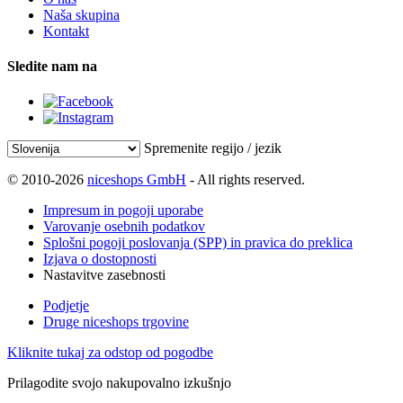
Naša skupina
Kontakt
Sledite nam na
Spremenite regijo / jezik
© 2010-2026
niceshops GmbH
- All rights reserved.
Impresum in pogoji uporabe
Varovanje osebnih podatkov
Splošni pogoji poslovanja (SPP) in pravica do preklica
Izjava o dostopnosti
Nastavitve zasebnosti
Podjetje
Druge niceshops trgovine
Kliknite tukaj za odstop od pogodbe
Prilagodite svojo nakupovalno izkušnjo