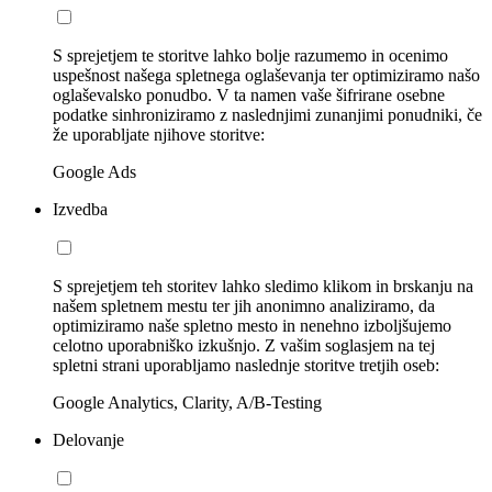
S sprejetjem te storitve lahko bolje razumemo in ocenimo
uspešnost našega spletnega oglaševanja ter optimiziramo našo
oglaševalsko ponudbo. V ta namen vaše šifrirane osebne
podatke sinhroniziramo z naslednjimi zunanjimi ponudniki, če
že uporabljate njihove storitve:
Google Ads
Izvedba
S sprejetjem teh storitev lahko sledimo klikom in brskanju na
našem spletnem mestu ter jih anonimno analiziramo, da
optimiziramo naše spletno mesto in nenehno izboljšujemo
celotno uporabniško izkušnjo. Z vašim soglasjem na tej
spletni strani uporabljamo naslednje storitve tretjih oseb:
Google Analytics, Clarity, A/B-Testing
Delovanje