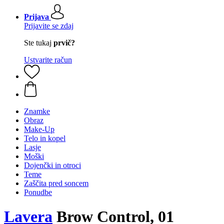
Prijava
Prijavite se zdaj
Ste tukaj
prvič?
Ustvarite račun
Znamke
Obraz
Make-Up
Telo in kopel
Lasje
Moški
Dojenčki in otroci
Teme
Zaščita pred soncem
Ponudbe
Lavera
Brow Control, 01