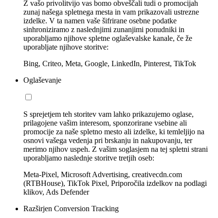
Z vašo privolitvijo vas bomo obveščali tudi o promocijah
zunaj našega spletnega mesta in vam prikazovali ustrezne
izdelke. V ta namen vaše šifrirane osebne podatke
sinhroniziramo z naslednjimi zunanjimi ponudniki in
uporabljamo njihove spletne oglaševalske kanale, če že
uporabljate njihove storitve:
Bing, Criteo, Meta, Google, LinkedIn, Pinterest, TikTok
Oglaševanje
S sprejetjem teh storitev vam lahko prikazujemo oglase,
prilagojene vašim interesom, sponzorirane vsebine ali
promocije za naše spletno mesto ali izdelke, ki temleljijo na
osnovi vašega vedenja pri brskanju in nakupovanju, ter
merimo njihov uspeh. Z vašim soglasjem na tej spletni strani
uporabljamo naslednje storitve tretjih oseb:
Meta-Pixel, Microsoft Advertising, creativecdn.com
(RTBHouse), TikTok Pixel, Priporočila izdelkov na podlagi
klikov, Ads Defender
Razširjen Conversion Tracking