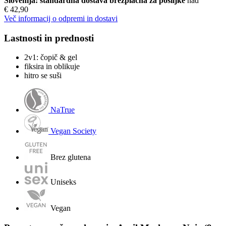
Slovenija: standardna dostava brezplačna za pošiljke
nad
€ 42,90
Več informacij o odpremi in dostavi
Lastnosti in prednosti
2v1: čopič & gel
fiksira in oblikuje
hitro se suši
NaTrue
Vegan Society
Brez glutena
Uniseks
Vegan