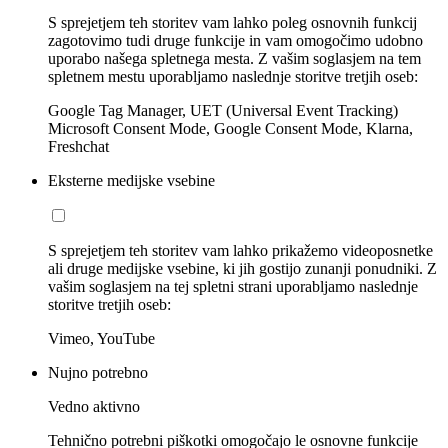
S sprejetjem teh storitev vam lahko poleg osnovnih funkcij
zagotovimo tudi druge funkcije in vam omogočimo udobno
uporabo našega spletnega mesta. Z vašim soglasjem na tem
spletnem mestu uporabljamo naslednje storitve tretjih oseb:
Google Tag Manager, UET (Universal Event Tracking)
Microsoft Consent Mode, Google Consent Mode, Klarna,
Freshchat
Eksterne medijske vsebine
S sprejetjem teh storitev vam lahko prikažemo videoposnetke
ali druge medijske vsebine, ki jih gostijo zunanji ponudniki. Z
vašim soglasjem na tej spletni strani uporabljamo naslednje
storitve tretjih oseb:
Vimeo, YouTube
Nujno potrebno
Vedno aktivno
Tehnično potrebni piškotki omogočajo le osnovne funkcije