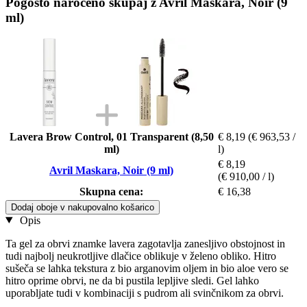
Pogosto naročeno skupaj z Avril Maskara, Noir (9
ml)
Lavera Brow Control, 01 Transparent (8,50
€ 8,19
(€ 963,53 /
ml)
l)
€ 8,19
Avril Maskara, Noir (9 ml)
(€ 910,00 / l)
Skupna cena:
€ 16,38
Dodaj oboje v nakupovalno košarico
Opis
Ta gel za obrvi znamke lavera zagotavlja zanesljivo obstojnost in
tudi najbolj neukrotljive dlačice oblikuje v želeno obliko. Hitro
sušeča se lahka tekstura z bio arganovim oljem in bio aloe vero se
hitro oprime obrvi, ne da bi pustila lepljive sledi. Gel lahko
uporabljate tudi v kombinaciji s pudrom ali svinčnikom za obrvi.