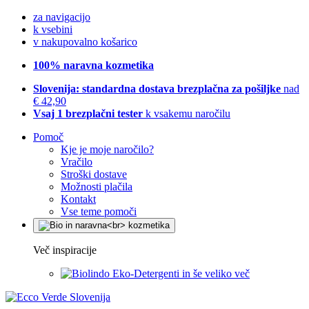
za navigacijo
k vsebini
v nakupovalno košarico
100% naravna kozmetika
Slovenija: standardna dostava brezplačna za pošiljke
nad
€ 42,90
Vsaj 1 brezplačni tester
k vsakemu naročilu
Pomoč
Kje je moje naročilo?
Vračilo
Stroški dostave
Možnosti plačila
Kontakt
Vse teme pomoči
Več inspiracije
Eko-Detergenti in še veliko več