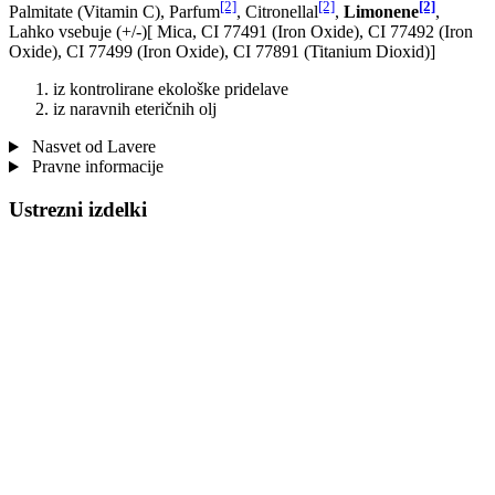
[2]
[2]
[2]
Palmitate (Vitamin C), Parfum
, Citronellal
,
Limonene
,
Lahko vsebuje (+/-)[ Mica, CI 77491 (Iron Oxide), CI 77492 (Iron
Oxide), CI 77499 (Iron Oxide), CI 77891 (Titanium Dioxid)]
iz kontrolirane ekološke pridelave
iz naravnih eteričnih olj
Nasvet od Lavere
Pravne informacije
Ustrezni izdelki