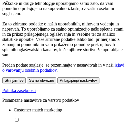
Piškotke in druge tehnologije uporabljamo samo zato, da vam
ponudimo prilagojeno nakupovalno izkušnjo z vašim osebnim
soglasjem.
Za to zbiramo podatke o naših uporabnikih, njihovem vedenju in
napravah. To uporabljamo za stalno optimizacijo naše spletne strani
in za prikaz prilagojenega oglaševanja in vsebine ter za analizo
statistike uporabe. Vaše šifrirane podatke lahko tudi primerjamo z
zunanjimi ponudniki in vam prikažemo ponudbe prek njihovih
spletnih oglaševalskih kanalov, le če njihove storitve že uporabljate
sami.
Preden podate soglasje, se pozanimajte v nastavitvah in v naši
izjavi
o varovanju osebnih podatkov
.
Strinjam se
Samo obvezno
Prilagajanje nastavitev
Politika zasebnosti
Posamezne nastavitve za varstvo podatkov
Customer match marketing