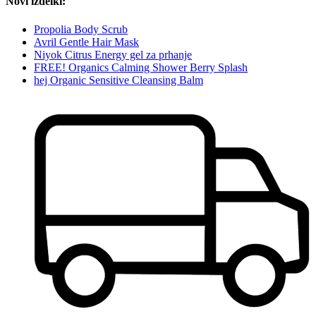
Novi izdelki:
Propolia Body Scrub
Avril Gentle Hair Mask
Niyok Citrus Energy gel za prhanje
FREE! Organics Calming Shower Berry Splash
hej Organic Sensitive Cleansing Balm