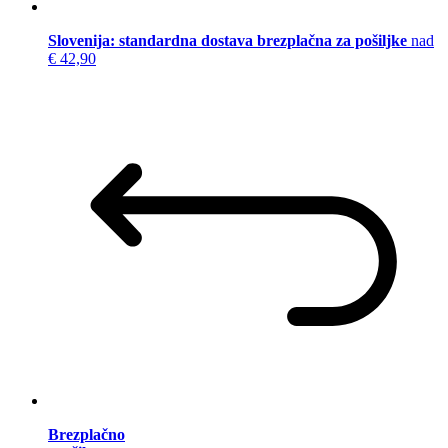
Slovenija: standardna dostava brezplačna za pošiljke
nad
€ 42,90
Brezplačno