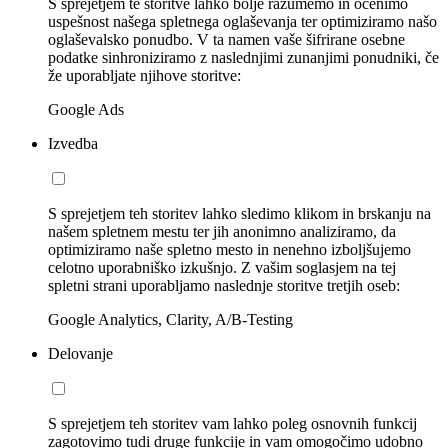
S sprejetjem te storitve lahko bolje razumemo in ocenimo
uspešnost našega spletnega oglaševanja ter optimiziramo našo
oglaševalsko ponudbo. V ta namen vaše šifrirane osebne
podatke sinhroniziramo z naslednjimi zunanjimi ponudniki, če
že uporabljate njihove storitve:
Google Ads
Izvedba
S sprejetjem teh storitev lahko sledimo klikom in brskanju na
našem spletnem mestu ter jih anonimno analiziramo, da
optimiziramo naše spletno mesto in nenehno izboljšujemo
celotno uporabniško izkušnjo. Z vašim soglasjem na tej
spletni strani uporabljamo naslednje storitve tretjih oseb:
Google Analytics, Clarity, A/B-Testing
Delovanje
S sprejetjem teh storitev vam lahko poleg osnovnih funkcij
zagotovimo tudi druge funkcije in vam omogočimo udobno