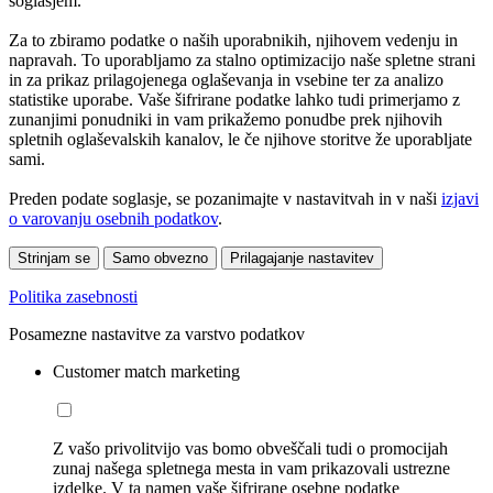
soglasjem.
Za to zbiramo podatke o naših uporabnikih, njihovem vedenju in
napravah. To uporabljamo za stalno optimizacijo naše spletne strani
in za prikaz prilagojenega oglaševanja in vsebine ter za analizo
statistike uporabe. Vaše šifrirane podatke lahko tudi primerjamo z
zunanjimi ponudniki in vam prikažemo ponudbe prek njihovih
spletnih oglaševalskih kanalov, le če njihove storitve že uporabljate
sami.
Preden podate soglasje, se pozanimajte v nastavitvah in v naši
izjavi
o varovanju osebnih podatkov
.
Strinjam se
Samo obvezno
Prilagajanje nastavitev
Politika zasebnosti
Posamezne nastavitve za varstvo podatkov
Customer match marketing
Z vašo privolitvijo vas bomo obveščali tudi o promocijah
zunaj našega spletnega mesta in vam prikazovali ustrezne
izdelke. V ta namen vaše šifrirane osebne podatke