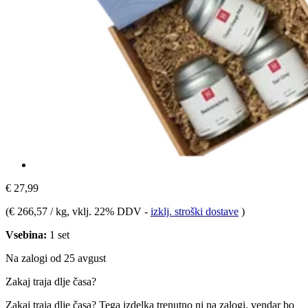
€ 27,99
(
€ 266,57 / kg
, vklj. 22% DDV
-
izklj. stroški dostave
)
Vsebina:
1 set
Na zalogi od 25 avgust
Zakaj traja dlje časa?
Zakaj traja dlje časa?
Tega izdelka trenutno ni na zalogi, vendar bo