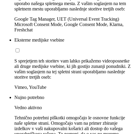
uporabo našega spletnega mesta. Z vašim soglasjem na tem
spletnem mestu uporabljamo naslednje storitve tretjih oseb:
Google Tag Manager, UET (Universal Event Tracking)
Microsoft Consent Mode, Google Consent Mode, Klarna,
Freshchat
Eksterne medijske vsebine
S sprejetjem teh storitev vam lahko prikažemo videoposnetke
ali druge medijske vsebine, ki jih gostijo zunanji ponudniki. Z
vašim soglasjem na tej spletni strani uporabljamo naslednje
storitve tretjih oseb:
Vimeo, YouTube
Nujno potrebno
Vedno aktivno
Tehnično potrebni piškotki omogočajo le osnovne funkcije
naše spletne strani. Omogočajo vam na primer zbiranje
izdelkov v vaši nakupovalni košarici ali dostop do vašega
uporabniškega računa. To pomeni, da o vas ne moremo