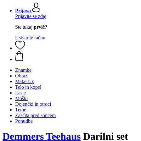
Prijava
Prijavite se zdaj
Ste tukaj
prvič?
Ustvarite račun
Znamke
Obraz
Make-Up
Telo in kopel
Lasje
Moški
Dojenčki in otroci
Teme
Zaščita pred soncem
Ponudbe
Demmers Teehaus
Darilni set