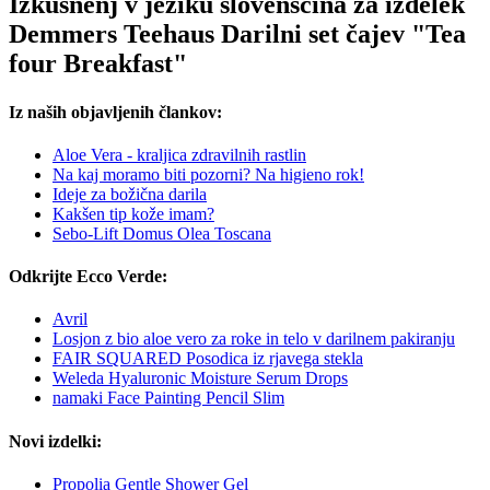
Izkušnenj v jeziku slovenščina za izdelek
Demmers Teehaus Darilni set čajev "Tea
four Breakfast"
Iz naših objavljenih člankov:
Aloe Vera - kraljica zdravilnih rastlin
Na kaj moramo biti pozorni? Na higieno rok!
Ideje za božična darila
Kakšen tip kože imam?
Sebo-Lift Domus Olea Toscana
Odkrijte Ecco Verde:
Avril
Losjon z bio aloe vero za roke in telo v darilnem pakiranju
FAIR SQUARED Posodica iz rjavega stekla
Weleda Hyaluronic Moisture Serum Drops
namaki Face Painting Pencil Slim
Novi izdelki:
Propolia Gentle Shower Gel