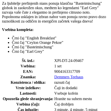
Za ljubitelje prefinjenih nians ponuja klasična "Basteimischung"
globok in zaokrožen okus, medtem ko legendarni "Earl Grey"
razvaja vaše čute z elegantno in prefinjeno citrusno noto.
Popolnoma usklajen in izbran nabor vam ponuja ravno pravo dozo
raznolikosti za odličen in energičen začetek vašega dneva!
Vsebina kompleta:
Črni čaj "English Breakfast"
Črni čaj "Ceylon Orange Pekoe"
Črni čaj "Basteimischung"
Črni čaj "Earl Grey"
Št. izd.:
XPI-DT-24-09467
Vsebina:
1 set
EAN:
9004163317709
Znamka:
Demmers Teehaus
Konzistenca / oblika:
razsuti čaj
Vrste izdelkov:
Čaji in dodatki
Lastnosti:
Vsebuje kofein
Opozorila glede shranjevanja:
Hranite na suhem mestu
Vsebina (čaj):
Čaj drobljen
Čas infuzije:
3 minute, 4 minute, 5 minut