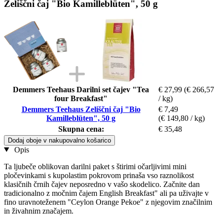
Zeliščni čaj "Bio Kamilleblüten", 50 g
Demmers Teehaus Darilni set čajev "Tea
€ 27,99
(€ 266,57
four Breakfast"
/ kg)
Demmers Teehaus Zeliščni čaj "Bio
€ 7,49
Kamilleblüten", 50 g
(€ 149,80 / kg)
Skupna cena:
€ 35,48
Dodaj oboje v nakupovalno košarico
Opis
Ta ljubeče oblikovan darilni paket s štirimi očarljivimi mini
pločevinkami s kupolastim pokrovom prinaša vso raznolikost
klasičnih črnih čajev neposredno v vašo skodelico. Začnite dan
tradicionalno z močnim čajem English Breakfast" ali pa uživajte v
fino uravnoteženem "Ceylon Orange Pekoe" z njegovim značilnim
in živahnim značajem.