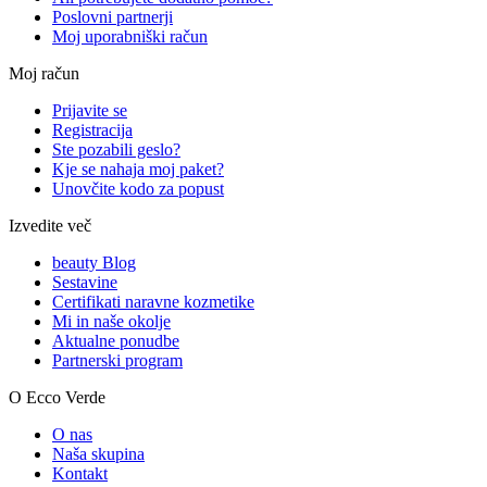
Poslovni partnerji
Moj uporabniški račun
Moj račun
Prijavite se
Registracija
Ste pozabili geslo?
Kje se nahaja moj paket?
Unovčite kodo za popust
Izvedite več
beauty Blog
Sestavine
Certifikati naravne kozmetike
Mi in naše okolje
Aktualne ponudbe
Partnerski program
O Ecco Verde
O nas
Naša skupina
Kontakt