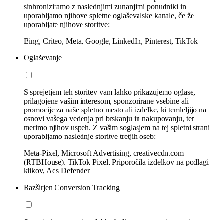
sinhroniziramo z naslednjimi zunanjimi ponudniki in
uporabljamo njihove spletne oglaševalske kanale, če že
uporabljate njihove storitve:
Bing, Criteo, Meta, Google, LinkedIn, Pinterest, TikTok
Oglaševanje
S sprejetjem teh storitev vam lahko prikazujemo oglase,
prilagojene vašim interesom, sponzorirane vsebine ali
promocije za naše spletno mesto ali izdelke, ki temleljijo na
osnovi vašega vedenja pri brskanju in nakupovanju, ter
merimo njihov uspeh. Z vašim soglasjem na tej spletni strani
uporabljamo naslednje storitve tretjih oseb:
Meta-Pixel, Microsoft Advertising, creativecdn.com
(RTBHouse), TikTok Pixel, Priporočila izdelkov na podlagi
klikov, Ads Defender
Razširjen Conversion Tracking