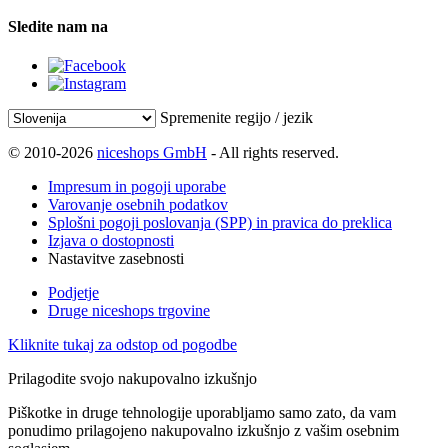
Sledite nam na
Spremenite regijo / jezik
© 2010-2026
niceshops GmbH
- All rights reserved.
Impresum in pogoji uporabe
Varovanje osebnih podatkov
Splošni pogoji poslovanja (SPP) in pravica do preklica
Izjava o dostopnosti
Nastavitve zasebnosti
Podjetje
Druge niceshops trgovine
Kliknite tukaj za odstop od pogodbe
Prilagodite svojo nakupovalno izkušnjo
Piškotke in druge tehnologije uporabljamo samo zato, da vam
ponudimo prilagojeno nakupovalno izkušnjo z vašim osebnim