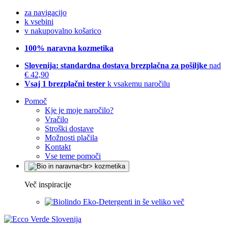
za navigacijo
k vsebini
v nakupovalno košarico
100% naravna kozmetika
Slovenija: standardna dostava brezplačna za pošiljke
nad
€ 42,90
Vsaj 1 brezplačni tester
k vsakemu naročilu
Pomoč
Kje je moje naročilo?
Vračilo
Stroški dostave
Možnosti plačila
Kontakt
Vse teme pomoči
Več inspiracije
Eko-Detergenti in še veliko več