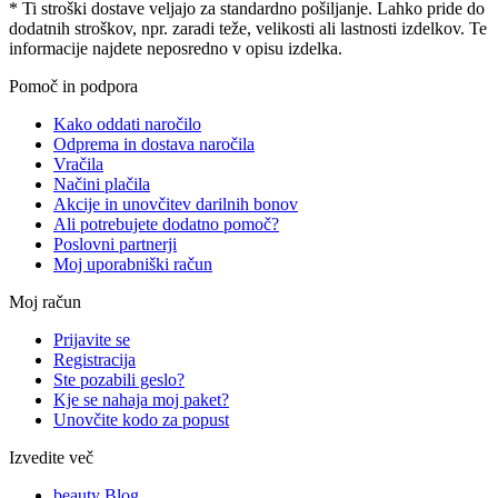
* Ti stroški dostave veljajo za standardno pošiljanje. Lahko pride do
dodatnih stroškov, npr. zaradi teže, velikosti ali lastnosti izdelkov. Te
informacije najdete neposredno v opisu izdelka.
Pomoč in podpora
Kako oddati naročilo
Odprema in dostava naročila
Vračila
Načini plačila
Akcije in unovčitev darilnih bonov
Ali potrebujete dodatno pomoč?
Poslovni partnerji
Moj uporabniški račun
Moj račun
Prijavite se
Registracija
Ste pozabili geslo?
Kje se nahaja moj paket?
Unovčite kodo za popust
Izvedite več
beauty Blog