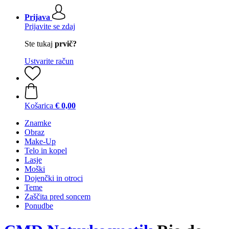
Prijava
Prijavite se zdaj
Ste tukaj
prvič?
Ustvarite račun
Košarica
€ 0,00
Znamke
Obraz
Make-Up
Telo in kopel
Lasje
Moški
Dojenčki in otroci
Teme
Zaščita pred soncem
Ponudbe