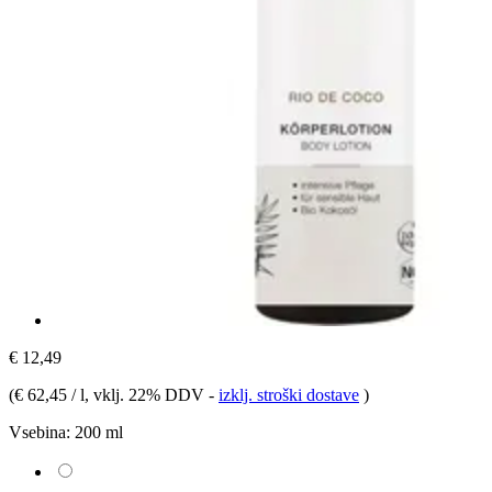
€ 12,49
(
€ 62,45 / l
, vklj. 22% DDV
-
izklj. stroški dostave
)
Vsebina:
200 ml