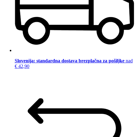
Slovenija: standardna dostava brezplačna za pošiljke
nad
€ 42,90