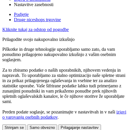
Nastavitve zasebnosti
Podjetje
Druge niceshops trgovine
Kliknite tukaj za odstop od pogodbe
Prilagodite svojo nakupovalno izkušnjo
Piškotke in druge tehnologije uporabljamo samo zato, da vam
ponudimo prilagojeno nakupovalno izkušnjo z vašim osebnim
soglasjem.
Za to zbiramo podatke o naših uporabnikih, njihovem vedenju in
napravah. To uporabljamo za stalno optimizacijo naše spletne strani
in za prikaz prilagojenega oglaševanja in vsebine ter za analizo
statistike uporabe. Vaše šifrirane podatke lahko tudi primerjamo z
zunanjimi ponudniki in vam prikažemo ponudbe prek njihovih
spletnih oglaševalskih kanalov, le če njihove storitve že uporabljate
sami.
Preden podate soglasje, se pozanimajte v nastavitvah in v naši
izjavi
o varovanju osebnih podatkov
.
Strinjam se
Samo obvezno
Prilagajanje nastavitev