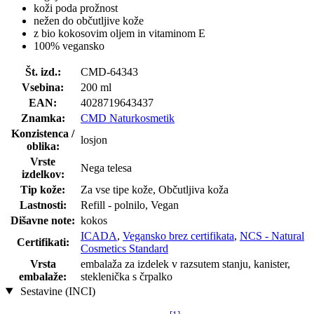
koži poda prožnost
nežen do občutljive kože
z bio kokosovim oljem in vitaminom E
100% vegansko
Št. izd.:
CMD-64343
Vsebina:
200 ml
EAN:
4028719643437
Znamka:
CMD Naturkosmetik
Konzistenca /
losjon
oblika:
Vrste
Nega telesa
izdelkov:
Tip kože:
Za vse tipe kože, Občutljiva koža
Lastnosti:
Refill - polnilo, Vegan
Dišavne note:
kokos
ICADA
,
Vegansko brez certifikata
,
NCS - Natural
Certifikati:
Cosmetics Standard
Vrsta
embalaža za izdelek v razsutem stanju, kanister,
embalaže:
steklenička s črpalko
Sestavine (INCI)