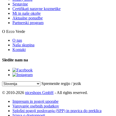
Sestavine
Certifikati naravne kozmetike
Mi in naše okolje
Aktualne ponudbe
Partnerski program
O Ecco Verde
O nas
Naša skupina
Kontakt
Sledite nam na
Spremenite regijo / jezik
© 2010-2026
niceshops GmbH
- All rights reserved.
Impresum in pogoji uporabe
Varovanje osebnih podatkov
Splošni pogoji poslovanja (SPP) in pravica do preklica
Izjava o dostopnosti