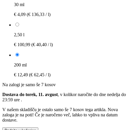
30 ml
€ 4,09
(€ 136,33 / l)
2,50 l
€ 100,99
(€ 40,40 / l)
200 ml
€ 12,49
(€ 62,45 / l)
Na zalogi je samo še 7 kosov
Dostava do torek, 11. avgust
, v kolikor naročite do dne
nedelja do
23:59 ure
.
V našem skladišču je ostalo samo še 7 kosov tega artikla. Nova
zaloga je na poti! Če je naročeno več, lahko to vpliva na datum
dostave.