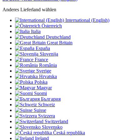
Anderes Lieferland wählen
International (English)
Österreich
Italia
Deutschland
Great Britain
España
Slovenija
France
România
Sverige
Hrvatska
Polska
Magyar
Suomi
България
Schweiz
Suisse
Svizzera
Switzerland
Slovensko
Česká republika
Ireland