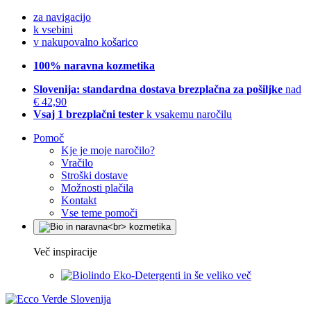
za navigacijo
k vsebini
v nakupovalno košarico
100% naravna kozmetika
Slovenija: standardna dostava brezplačna za pošiljke
nad
€ 42,90
Vsaj 1 brezplačni tester
k vsakemu naročilu
Pomoč
Kje je moje naročilo?
Vračilo
Stroški dostave
Možnosti plačila
Kontakt
Vse teme pomoči
Več inspiracije
Eko-Detergenti in še veliko več