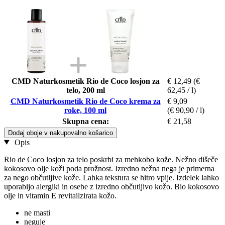
CMD Naturkosmetik Rio de Coco losjon za
€ 12,49
(€
telo, 200 ml
62,45 / l)
CMD Naturkosmetik Rio de Coco krema za
€ 9,09
roke, 100 ml
(€ 90,90 / l)
Skupna cena:
€ 21,58
Dodaj oboje v nakupovalno košarico
Opis
Rio de Coco losjon za telo poskrbi za mehkobo kože. Nežno dišeče
kokosovo olje koži poda prožnost. Izredno nežna nega je primerna
za nego občutljive kože. Lahka tekstura se hitro vpije. Izdelek lahko
uporabijo alergiki in osebe z izredno občutljivo kožo. Bio kokosovo
olje in vitamin E revitailzirata kožo.
ne masti
neguje