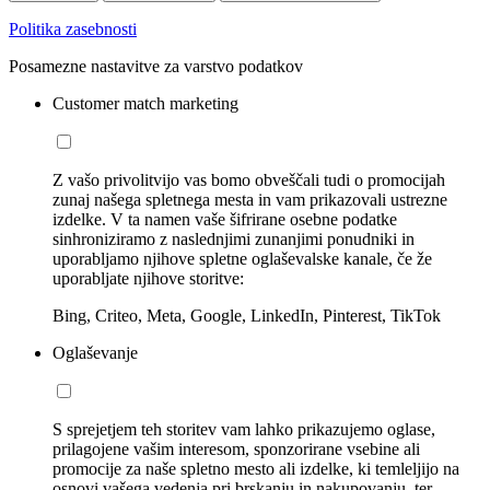
Politika zasebnosti
Posamezne nastavitve za varstvo podatkov
Customer match marketing
Z vašo privolitvijo vas bomo obveščali tudi o promocijah
zunaj našega spletnega mesta in vam prikazovali ustrezne
izdelke. V ta namen vaše šifrirane osebne podatke
sinhroniziramo z naslednjimi zunanjimi ponudniki in
uporabljamo njihove spletne oglaševalske kanale, če že
uporabljate njihove storitve:
Bing, Criteo, Meta, Google, LinkedIn, Pinterest, TikTok
Oglaševanje
S sprejetjem teh storitev vam lahko prikazujemo oglase,
prilagojene vašim interesom, sponzorirane vsebine ali
promocije za naše spletno mesto ali izdelke, ki temleljijo na
osnovi vašega vedenja pri brskanju in nakupovanju, ter