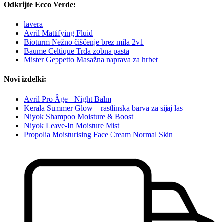
Odkrijte Ecco Verde:
lavera
Avril Mattifying Fluid
Bioturm Nežno čiščenje brez mila 2v1
Baume Celtique Trda zobna pasta
Mister Geppetto Masažna naprava za hrbet
Novi izdelki:
Avril Pro Âge+ Night Balm
Kerala Summer Glow – rastlinska barva za sijaj las
Niyok Shampoo Moisture & Boost
Niyok Leave-In Moisture Mist
Propolia Moisturising Face Cream Normal Skin