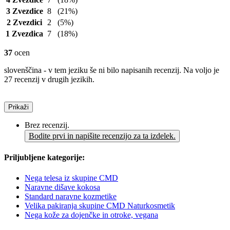
3 Zvezdice
8
(21%)
2 Zvezdici
2
(5%)
1 Zvezdica
7
(18%)
37
ocen
slovenščina - v tem jeziku še ni bilo napisanih recenzij. Na voljo je
27 recenzij v drugih jezikih.
Prikaži
Brez recenzij.
Bodite prvi in napišite recenzijo za ta izdelek.
Priljubljene kategorije:
Nega telesa iz skupine CMD
Naravne dišave kokosa
Standard naravne kozmetike
Velika pakiranja skupine CMD Naturkosmetik
Nega kože za dojenčke in otroke, vegana