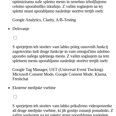
optimiziramo naše spletno mesto in nenehno izboljšujemo
celotno uporabniško izkušnjo. Z vašim soglasjem na tej
spletni strani uporabljamo naslednje storitve tretjih oseb:
Google Analytics, Clarity, A/B-Testing
Delovanje
S sprejetjem teh storitev vam lahko poleg osnovnih funkcij
zagotovimo tudi druge funkcije in vam omogočimo udobno
uporabo našega spletnega mesta. Z vašim soglasjem na tem
spletnem mestu uporabljamo naslednje storitve tretjih oseb:
Google Tag Manager, UET (Universal Event Tracking)
Microsoft Consent Mode, Google Consent Mode, Klarna,
Freshchat
Eksterne medijske vsebine
S sprejetjem teh storitev vam lahko prikažemo videoposnetke
ali druge medijske vsebine, ki jih gostijo zunanji ponudniki. Z
vašim soglasjem na tej spletni strani uporabljamo naslednje