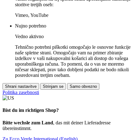
storitve tretjih oseb:
Vimeo, YouTube
Nujno potrebno
Vedno aktivno
Tehnično potrebni piškotki omogočajo le osnovne funkcije
naše spletne strani. Omogočajo vam na primer zbiranje
izdelkov v vaši nakupovalni košarici ali dostop do vašega
uporabniškega računa. To pomeni, da o vas ne moremo
ničesar sklepati, prav tako dobljeni podatki ne bodo nikoli
posredovani tretjim osebam.
Shrani nastavitve
Strinjam se
Samo obvezno
Politika zasebnosti
Bist du im richtigen Shop?
Bitte wechsle zum Land
, das mit deiner Lieferadresse
übereinstimmt.
Zu Ecco Verde International (English)