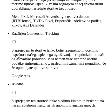
merimo njihov uspeh. Z vašim soglasjem na tej spletni strani
uporabljamo naslednje storitve tretjih oseb:
Meta-Pixel, Microsoft Advertising, creativecdn.com
(RTBHouse), TikTok Pixel, Priporočila izdelkov na podlagi
klikov, Ads Defender
Razširjen Conversion Tracking
S sprejetjem te storitve lahko bolje razumemo in ocenimo
uspešnost našega spletnega oglaševanja ter optimiziramo našo
oglaševalsko ponudbo. V ta namen vaše šifrirane osebne
podatke sinhroniziramo z naslednjimi zunanjimi ponudniki, če
že uporabljate njihove storitve:
Google Ads
Izvedba
S sprejetjem teh storitev lahko sledimo klikom in brskanju na
našem spletnem mestu ter jih anonimno analiziramo, da