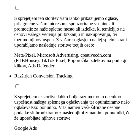
S sprejetjem teh storitev vam lahko prikazujemo oglase,
prilagojene vašim interesom, sponzorirane vsebine ali
promocije za naše spletno mesto ali izdelke, ki temleljijo na
osnovi vašega vedenja pri brskanju in nakupovanju, ter
merimo njihov uspeh. Z vašim soglasjem na tej spletni strani
uporabljamo naslednje storitve tretjih oseb:
Meta-Pixel, Microsoft Advertising, creativecdn.com
(RTBHouse), TikTok Pixel, Priporočila izdelkov na podlagi
klikov, Ads Defender
Razširjen Conversion Tracking
S sprejetjem te storitve lahko bolje razumemo in ocenimo
uspešnost našega spletnega oglaševanja ter optimiziramo našo
oglaševalsko ponudbo. V ta namen vaše šifrirane osebne
podatke sinhroniziramo z naslednjimi zunanjimi ponudniki, če
že uporabljate njihove storitve:
Google Ads