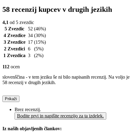
58 recenzij kupcev v drugih jezikih
4,1
od 5 zvezdic
5 Zvezdic
52
(46%)
4 Zvezdice
34
(30%)
3 Zvezdice
17
(15%)
2 Zvezdici
6
(5%)
1 Zvezdica
3
(2%)
112
ocen
slovenščina - v tem jeziku še ni bilo napisanih recenzij. Na voljo je
58 recenzij v drugih jezikih.
Prikaži
Brez recenzij.
Bodite prvi in napišite recenzijo za ta izdelek.
Iz naših objavljenih člankov: