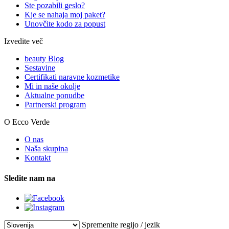
Ste pozabili geslo?
Kje se nahaja moj paket?
Unovčite kodo za popust
Izvedite več
beauty Blog
Sestavine
Certifikati naravne kozmetike
Mi in naše okolje
Aktualne ponudbe
Partnerski program
O Ecco Verde
O nas
Naša skupina
Kontakt
Sledite nam na
Spremenite regijo / jezik