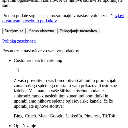
spletnih oglaševalskih kanalov, le če njihove storitve že uporabljate
sami.
Preden podate soglasje, se pozanimajte v nastavitvah in v naši
izjavi
o varovanju osebnih podatkov
.
Strinjam se
Samo obvezno
Prilagajanje nastavitev
Politika zasebnosti
Posamezne nastavitve za varstvo podatkov
Customer match marketing
Z vašo privolitvijo vas bomo obveščali tudi o promocijah
zunaj našega spletnega mesta in vam prikazovali ustrezne
izdelke. V ta namen vaše šifrirane osebne podatke
sinhroniziramo z naslednjimi zunanjimi ponudniki in
uporabljamo njihove spletne oglaševalske kanale, če že
uporabljate njihove storitve:
Bing, Criteo, Meta, Google, LinkedIn, Pinterest, TikTok
Oglaševanje