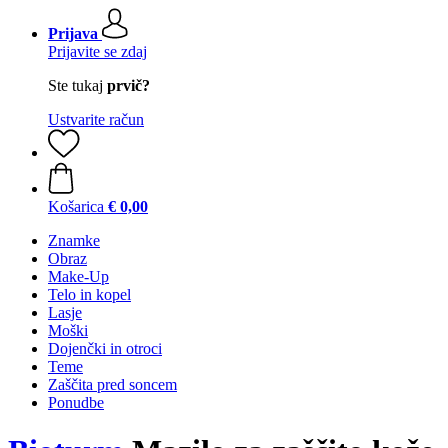
Prijava
Prijavite se zdaj
Ste tukaj
prvič?
Ustvarite račun
Košarica
€ 0,00
Znamke
Obraz
Make-Up
Telo in kopel
Lasje
Moški
Dojenčki in otroci
Teme
Zaščita pred soncem
Ponudbe