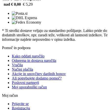
nad € 0,00
€ 5,29
* Ti stroški dostave veljajo za standardno pošiljanje. Lahko pride do
dodatnih stroškov, npr. zaradi teže, velikosti ali lastnosti izdelkov. Te
informacije najdete neposredno v opisu izdelka.
Pomoč in podpora
Kako oddati naročilo
Odprema in dostava naročila
Vračila
Načini plačila
Akcije in unovčitev darilnih bonov
Ali potrebujete dodatno pomoč?
Poslovni partnerji
Moj uporabniški račun
Moj račun
Prijavite se
Registracija