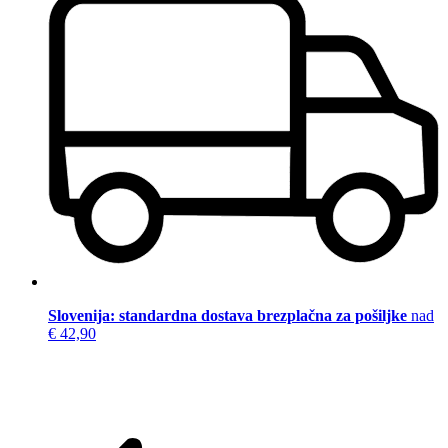
Slovenija: standardna dostava brezplačna za pošiljke
nad
€ 42,90