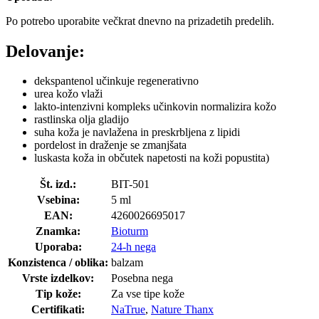
Po potrebo uporabite večkrat dnevno na prizadetih predelih.
Delovanje:
dekspantenol učinkuje regenerativno
urea kožo vlaži
lakto-intenzivni kompleks učinkovin normalizira kožo
rastlinska olja gladijo
suha koža je navlažena in preskrbljena z lipidi
pordelost in draženje se zmanjšata
luskasta koža in občutek napetosti na koži popustita)
Št. izd.:
BIT-501
Vsebina:
5 ml
EAN:
4260026695017
Znamka:
Bioturm
Uporaba:
24-h nega
Konzistenca / oblika:
balzam
Vrste izdelkov:
Posebna nega
Tip kože:
Za vse tipe kože
Certifikati:
NaTrue
,
Nature Thanx