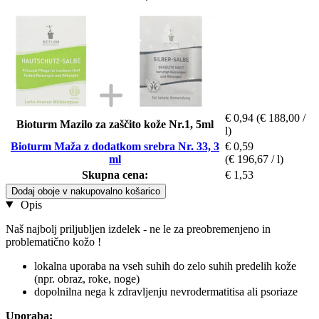
€ 0,94
(€ 188,00 /
Bioturm Mazilo za zaščito kože Nr.1, 5ml
l)
Bioturm Maža z dodatkom srebra Nr. 33, 3
€ 0,59
ml
(€ 196,67 / l)
Skupna cena:
€ 1,53
Dodaj oboje v nakupovalno košarico
Opis
Naš najbolj priljubljen izdelek - ne le za preobremenjeno in
problematično kožo !
lokalna uporaba na vseh suhih do zelo suhih predelih kože
(npr. obraz, roke, noge)
dopolnilna nega k zdravljenju nevrodermatitisa ali psoriaze
Uporaba: