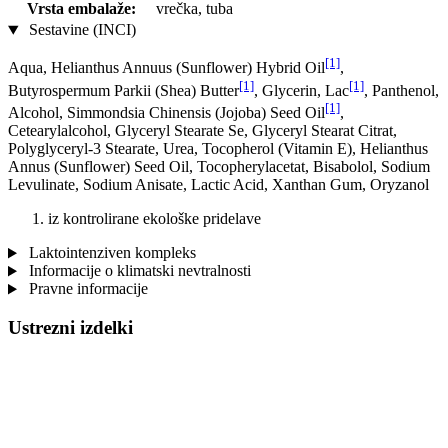
Vrsta embalaže:
vrečka, tuba
Sestavine (INCI)
[1]
Aqua, Helianthus Annuus (Sunflower) Hybrid Oil
,
[1]
[1]
Butyrospermum Parkii (Shea) Butter
, Glycerin, Lac
, Panthenol,
[1]
Alcohol, Simmondsia Chinensis (Jojoba) Seed Oil
,
Cetearylalcohol, Glyceryl Stearate Se, Glyceryl Stearat Citrat,
Polyglyceryl-3 Stearate, Urea, Tocopherol (Vitamin E), Helianthus
Annus (Sunflower) Seed Oil, Tocopherylacetat, Bisabolol, Sodium
Levulinate, Sodium Anisate, Lactic Acid, Xanthan Gum, Oryzanol
iz kontrolirane ekološke pridelave
Laktointenziven kompleks
Informacije o klimatski nevtralnosti
Pravne informacije
Ustrezni izdelki