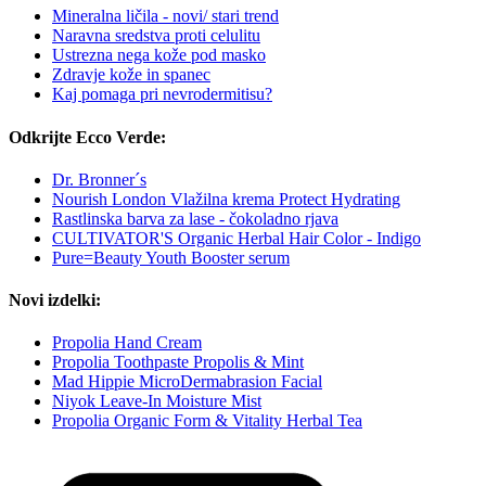
Mineralna ličila - novi/ stari trend
Naravna sredstva proti celulitu
Ustrezna nega kože pod masko
Zdravje kože in spanec
Kaj pomaga pri nevrodermitisu?
Odkrijte Ecco Verde:
Dr. Bronner´s
Nourish London Vlažilna krema Protect Hydrating
Rastlinska barva za lase - čokoladno rjava
CULTIVATOR'S Organic Herbal Hair Color - Indigo
Pure=Beauty Youth Booster serum
Novi izdelki:
Propolia Hand Cream
Propolia Toothpaste Propolis & Mint
Mad Hippie MicroDermabrasion Facial
Niyok Leave-In Moisture Mist
Propolia Organic Form & Vitality Herbal Tea