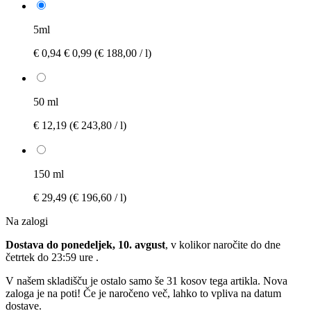
5ml
€ 0,94
€ 0,99
(€ 188,00 / l)
50 ml
€ 12,19
(€ 243,80 / l)
150 ml
€ 29,49
(€ 196,60 / l)
Na zalogi
Dostava do ponedeljek, 10. avgust
, v kolikor naročite do dne
četrtek do 23:59 ure
.
V našem skladišču je ostalo samo še 31 kosov tega artikla. Nova
zaloga je na poti! Če je naročeno več, lahko to vpliva na datum
dostave.