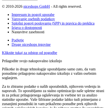
© 2010-2026
niceshops GmbH
- All rights reserved.
Impresum in pogoji uporabe
Varovanje osebnih podatkov
Splošni pogoji poslovanja (SPP) in pravica do preklica
Izjava o dostopnosti
Nastavitve zasebnosti
Podjetje
Druge niceshops trgovine
Kliknite tukaj za odstop od pogodbe
Prilagodite svojo nakupovalno izkušnjo
Piškotke in druge tehnologije uporabljamo samo zato, da vam
ponudimo prilagojeno nakupovalno izkušnjo z vašim osebnim
soglasjem.
Za to zbiramo podatke o naših uporabnikih, njihovem vedenju in
napravah. To uporabljamo za stalno optimizacijo naše spletne strani
in za prikaz prilagojenega oglaševanja in vsebine ter za analizo
statistike uporabe. Vaše šifrirane podatke lahko tudi primerjamo z
zunanjimi ponudniki in vam prikažemo ponudbe prek njihovih