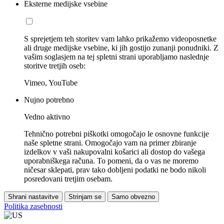
Eksterne medijske vsebine
S sprejetjem teh storitev vam lahko prikažemo videoposnetke
ali druge medijske vsebine, ki jih gostijo zunanji ponudniki. Z
vašim soglasjem na tej spletni strani uporabljamo naslednje
storitve tretjih oseb:
Vimeo, YouTube
Nujno potrebno
Vedno aktivno
Tehnično potrebni piškotki omogočajo le osnovne funkcije
naše spletne strani. Omogočajo vam na primer zbiranje
izdelkov v vaši nakupovalni košarici ali dostop do vašega
uporabniškega računa. To pomeni, da o vas ne moremo
ničesar sklepati, prav tako dobljeni podatki ne bodo nikoli
posredovani tretjim osebam.
Shrani nastavitve
Strinjam se
Samo obvezno
Politika zasebnosti