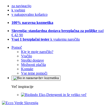
za navigacijo
k vsebini
v nakupovalno košarico
100% naravna kozmetika
Slovenija: standardna dostava brezplačna za pošiljke
nad
€ 42,90
Vsaj 1 brezplačni tester
k vsakemu naročilu
Pomoč
Kje je moje naročilo?
Vračilo
Stroški dostave
Možnosti plačila
Kontakt
Vse teme pomoči
Več inspiracije
Eko-Detergenti in še veliko več