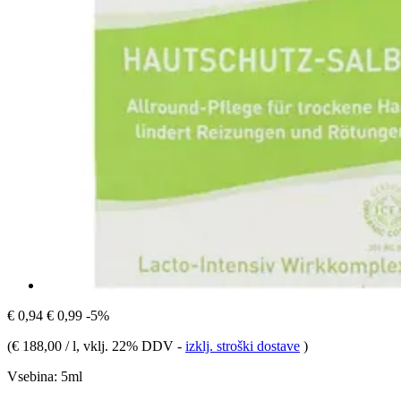
€ 0,94
€ 0,99
-5%
(
€ 188,00 / l
, vklj. 22% DDV
-
izklj. stroški dostave
)
Vsebina:
5ml