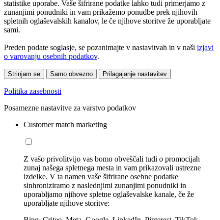
statistike uporabe. Vaše šifrirane podatke lahko tudi primerjamo z
zunanjimi ponudniki in vam prikažemo ponudbe prek njihovih
spletnih oglaševalskih kanalov, le če njihove storitve že uporabljate
sami.
Preden podate soglasje, se pozanimajte v nastavitvah in v naši
izjavi
o varovanju osebnih podatkov
.
Strinjam se
Samo obvezno
Prilagajanje nastavitev
Politika zasebnosti
Posamezne nastavitve za varstvo podatkov
Customer match marketing
Z vašo privolitvijo vas bomo obveščali tudi o promocijah
zunaj našega spletnega mesta in vam prikazovali ustrezne
izdelke. V ta namen vaše šifrirane osebne podatke
sinhroniziramo z naslednjimi zunanjimi ponudniki in
uporabljamo njihove spletne oglaševalske kanale, če že
uporabljate njihove storitve:
Bing, Criteo, Meta, Google, LinkedIn, Pinterest, TikTok