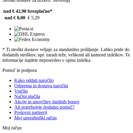
Stroški dostave za državo: Slovenija
nad € 42,90
brezplačno*
nad € 0,00
€ 5,29
* Ti stroški dostave veljajo za standardno pošiljanje. Lahko pride do
dodatnih stroškov, npr. zaradi teže, velikosti ali lastnosti izdelkov. Te
informacije najdete neposredno v opisu izdelka.
Pomoč in podpora
Kako oddati naročilo
Odprema in dostava naročila
Vračila
Načini plačila
Akcije in unovčitev darilnih bonov
Ali potrebujete dodatno pomoč?
Poslovni partnerji
Moj uporabniški račun
Moj račun