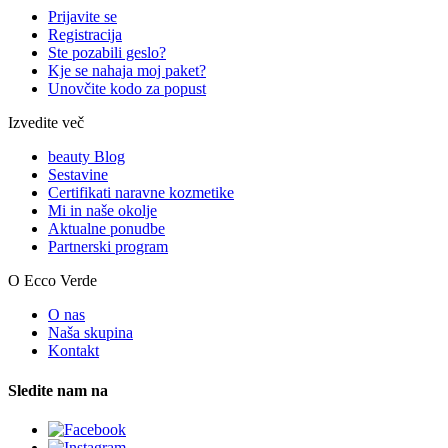
Prijavite se
Registracija
Ste pozabili geslo?
Kje se nahaja moj paket?
Unovčite kodo za popust
Izvedite več
beauty Blog
Sestavine
Certifikati naravne kozmetike
Mi in naše okolje
Aktualne ponudbe
Partnerski program
O Ecco Verde
O nas
Naša skupina
Kontakt
Sledite nam na