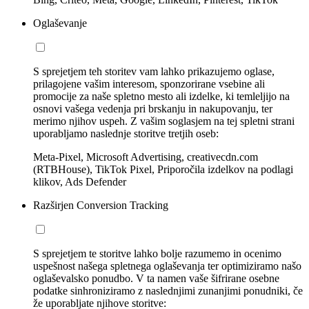
Oglaševanje
S sprejetjem teh storitev vam lahko prikazujemo oglase,
prilagojene vašim interesom, sponzorirane vsebine ali
promocije za naše spletno mesto ali izdelke, ki temleljijo na
osnovi vašega vedenja pri brskanju in nakupovanju, ter
merimo njihov uspeh. Z vašim soglasjem na tej spletni strani
uporabljamo naslednje storitve tretjih oseb:
Meta-Pixel, Microsoft Advertising, creativecdn.com
(RTBHouse), TikTok Pixel, Priporočila izdelkov na podlagi
klikov, Ads Defender
Razširjen Conversion Tracking
S sprejetjem te storitve lahko bolje razumemo in ocenimo
uspešnost našega spletnega oglaševanja ter optimiziramo našo
oglaševalsko ponudbo. V ta namen vaše šifrirane osebne
podatke sinhroniziramo z naslednjimi zunanjimi ponudniki, če
že uporabljate njihove storitve: