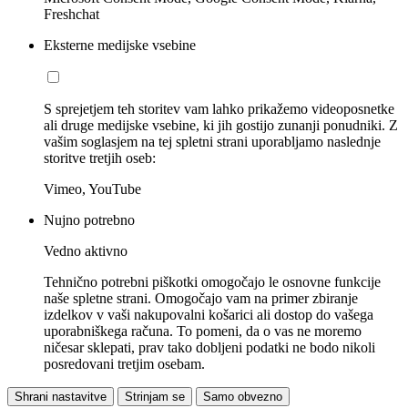
Freshchat
Eksterne medijske vsebine
S sprejetjem teh storitev vam lahko prikažemo videoposnetke
ali druge medijske vsebine, ki jih gostijo zunanji ponudniki. Z
vašim soglasjem na tej spletni strani uporabljamo naslednje
storitve tretjih oseb:
Vimeo, YouTube
Nujno potrebno
Vedno aktivno
Tehnično potrebni piškotki omogočajo le osnovne funkcije
naše spletne strani. Omogočajo vam na primer zbiranje
izdelkov v vaši nakupovalni košarici ali dostop do vašega
uporabniškega računa. To pomeni, da o vas ne moremo
ničesar sklepati, prav tako dobljeni podatki ne bodo nikoli
posredovani tretjim osebam.
Shrani nastavitve
Strinjam se
Samo obvezno