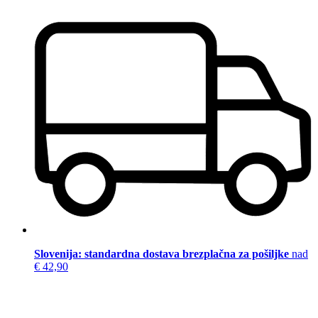
Slovenija: standardna dostava brezplačna za pošiljke
nad
€ 42,90