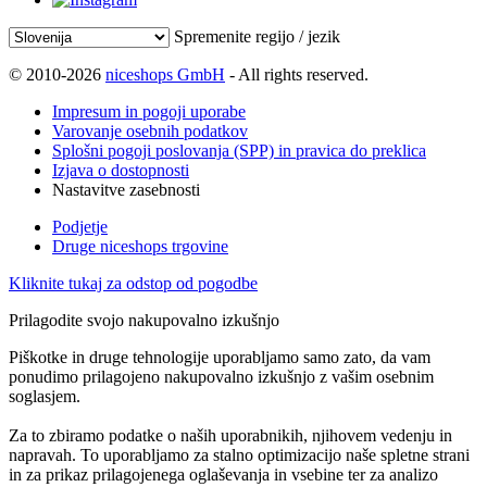
Spremenite regijo / jezik
© 2010-2026
niceshops GmbH
- All rights reserved.
Impresum in pogoji uporabe
Varovanje osebnih podatkov
Splošni pogoji poslovanja (SPP) in pravica do preklica
Izjava o dostopnosti
Nastavitve zasebnosti
Podjetje
Druge niceshops trgovine
Kliknite tukaj za odstop od pogodbe
Prilagodite svojo nakupovalno izkušnjo
Piškotke in druge tehnologije uporabljamo samo zato, da vam
ponudimo prilagojeno nakupovalno izkušnjo z vašim osebnim
soglasjem.
Za to zbiramo podatke o naših uporabnikih, njihovem vedenju in
napravah. To uporabljamo za stalno optimizacijo naše spletne strani
in za prikaz prilagojenega oglaševanja in vsebine ter za analizo