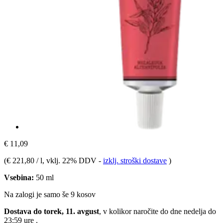
€ 11,09
(
€ 221,80 / l
, vklj. 22% DDV
-
izklj. stroški dostave
)
Vsebina:
50 ml
Na zalogi je samo še 9 kosov
Dostava do torek, 11. avgust
, v kolikor naročite do dne
nedelja do
23:59 ure
.