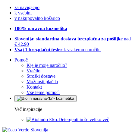
za navigacijo
k vsebini
v nakupovalno košarico
100% naravna kozmetika
Slovenija: standardna dostava brezplačna za pošiljke
nad
€ 42,90
Vsaj 1 brezplačni tester
k vsakemu naročilu
Pomoč
Kje je moje naročilo?
Vračilo
Stroški dostave
Možnosti plačila
Kontakt
Vse teme pomoči
Več inspiracije
Eko-Detergenti in še veliko več