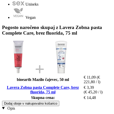
Uniseks
Vegan
Pogosto naročeno skupaj z Lavera Zobna pasta
Complete Care, brez fluorida, 75 ml
€ 11,09
(€
bioearth Mazilo čajevec, 50 ml
221,80 / l)
Lavera Zobna pasta Complete Care, brez
€ 3,39
fluorida, 75 ml
(€ 45,20 / l)
Skupna cena:
€ 14,48
Dodaj oboje v nakupovalno košarico
Opis