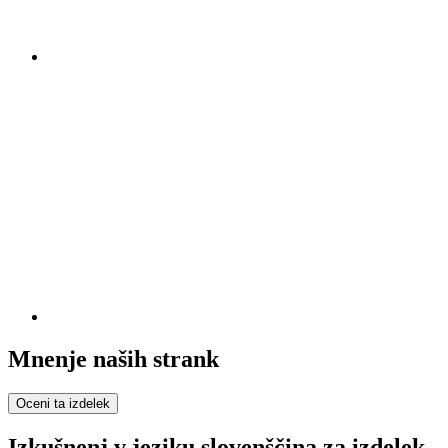
Mnenje naših strank
Oceni ta izdelek
Izkušnenj v jeziku slovenščina za izdelek