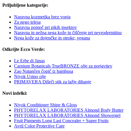
Priljubljene kategorije:
Naravna kozmetika brez vonja
Za nego telesa
Naravna pomoč pri pikih insektov
Naravna in nežna nega kože in čiščenje pri nevrodermitisu
Nega kože za dojenčke in otroke, vegana
Odkrijte Ecco Verde:
Le Erbe di Janas
Carnium Botanicals TrueBRONZE olje za porjavitev
Zao Natančen čopič iz bambusa
Niyok Ustno olje
PRIMAVERA Dišeči stik za lažje dihanje
Novi izdelki:
Niyok Conditioner Shine & Gloss
PHYTORELAX LABORATORIES Almond Body Butter
PHYTORELAX LABORATORIES Almond Showergel
Fruit Pigments Long Last Concealer + Super Fruits
Avril Color Protective Care