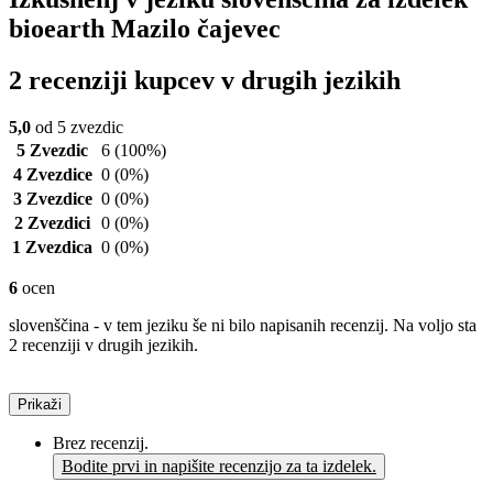
bioearth Mazilo čajevec
2 recenziji kupcev v drugih jezikih
5,0
od 5 zvezdic
5 Zvezdic
6
(100%)
4 Zvezdice
0
(0%)
3 Zvezdice
0
(0%)
2 Zvezdici
0
(0%)
1 Zvezdica
0
(0%)
6
ocen
slovenščina - v tem jeziku še ni bilo napisanih recenzij. Na voljo sta
2 recenziji v drugih jezikih.
Prikaži
Brez recenzij.
Bodite prvi in napišite recenzijo za ta izdelek.