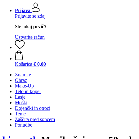
Prijava
Prijavite se zdaj
Ste tukaj
prvič?
Ustvarite račun
Košarica
€ 0,00
Znamke
Obraz
Make-Up
Telo in kopel
Lasje
Moški
Dojenčki in otroci
Teme
Zaščita pred soncem
Ponudbe