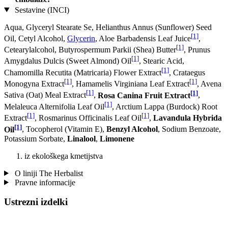
Sestavine (INCI)
Aqua, Glyceryl Stearate Se, Helianthus Annus (Sunflower) Seed
[1]
Oil, Cetyl Alcohol,
Glycerin
, Aloe Barbadensis Leaf Juice
,
[1]
Cetearylalcohol, Butyrospermum Parkii (Shea) Butter
, Prunus
[1]
Amygdalus Dulcis (Sweet Almond) Oil
, Stearic Acid,
[1]
Chamomilla Recutita (Matricaria) Flower Extract
, Crataegus
[1]
[1]
Monogyna Extract
, Hamamelis Virginiana Leaf Extract
, Avena
[1]
[1]
Sativa (Oat) Meal Extract
,
Rosa Canina Fruit Extract
,
[1]
Melaleuca Alternifolia Leaf Oil
, Arctium Lappa (Burdock) Root
[1]
[1]
Extract
, Rosmarinus Officinalis Leaf Oil
,
Lavandula Hybrida
[1]
Oil
, Tocopherol (Vitamin E),
Benzyl Alcohol
, Sodium Benzoate,
Potassium Sorbate,
Linalool
,
Limonene
iz ekološkega kmetijstva
O liniji The Herbalist
Pravne informacije
Ustrezni izdelki