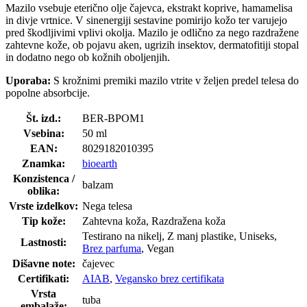
Mazilo vsebuje eterično olje čajevca, ekstrakt koprive, hamamelisa
in divje vrtnice. V sinenergiji sestavine pomirijo kožo ter varujejo
pred škodljivimi vplivi okolja. Mazilo je odlično za nego razdražene
zahtevne kože, ob pojavu aken, ugrizih insektov, dermatofitiji stopal
in dodatno nego ob kožnih oboljenjih.
Uporaba:
S krožnimi premiki mazilo vtrite v željen predel telesa do
popolne absorbcije.
Št. izd.:
BER-BPOM1
Vsebina:
50 ml
EAN:
8029182010395
Znamka:
bioearth
Konzistenca /
balzam
oblika:
Vrste izdelkov:
Nega telesa
Tip kože:
Zahtevna koža, Razdražena koža
Testirano na nikelj, Z manj plastike, Uniseks,
Lastnosti:
Brez parfuma
, Vegan
Dišavne note:
čajevec
Certifikati:
AIAB
,
Vegansko brez certifikata
Vrsta
tuba
embalaže: