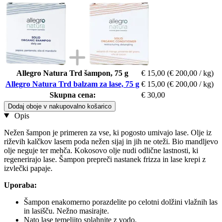
Allegro Natura Trd šampon, 75 g
€ 15,00
(€ 200,00 / kg)
Allegro Natura Trd balzam za lase, 75 g
€ 15,00
(€ 200,00 / kg)
Skupna cena:
€ 30,00
Dodaj oboje v nakupovalno košarico
Opis
Nežen šampon je primeren za vse, ki pogosto umivajo lase. Olje iz
riževih kalčkov lasem poda nežen sijaj in jih ne oteži. Bio mandljevo
olje neguje ter mehča. Kokosovo olje nudi odlične lastnosti, ki
regenerirajo lase. Šampon prepreči nastanek frizza in lase krepi z
izvlečki papaje.
Uporaba:
Šampon enakomerno porazdelite po celotni dolžini vlažnih las
in lasišču. Nežno masirajte.
Nato lase temeljito splahnite z vodo.