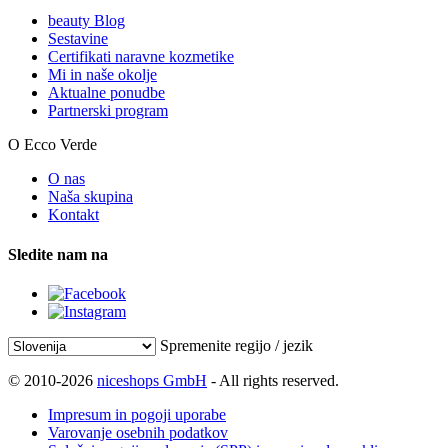
beauty Blog
Sestavine
Certifikati naravne kozmetike
Mi in naše okolje
Aktualne ponudbe
Partnerski program
O Ecco Verde
O nas
Naša skupina
Kontakt
Sledite nam na
Spremenite regijo / jezik
© 2010-2026
niceshops GmbH
- All rights reserved.
Impresum in pogoji uporabe
Varovanje osebnih podatkov