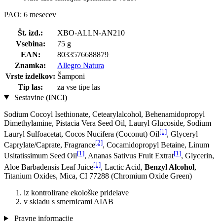
PAO: 6 mesecev
Št. izd.:
XBO-ALLN-AN210
Vsebina:
75 g
EAN:
8033576688879
Znamka:
Allegro Natura
Vrste izdelkov:
Šamponi
Tip las:
za vse tipe las
Sestavine (INCI)
Sodium Cocoyl Isethionate, Cetearylalcohol, Behenamidopropyl
Dimethylamine, Pistacia Vera Seed Oil, Lauryl Glucoside, Sodium
[1]
Lauryl Sulfoacetat, Cocos Nucifera (Coconut) Oil
, Glyceryl
[2]
Caprylate/Caprate, Fragrance
, Cocamidopropyl Betaine, Linum
[1]
[1]
Usitatissimum Seed Oil
, Ananas Sativus Fruit Extrat
, Glycerin,
[1]
Aloe Barbadensis Leaf Juice
, Lactic Acid,
Benzyl Alcohol
,
Titanium Oxides, Mica, CI 77288 (Chromium Oxide Green)
iz kontrolirane ekološke pridelave
v skladu s smernicami AIAB
Pravne informacije