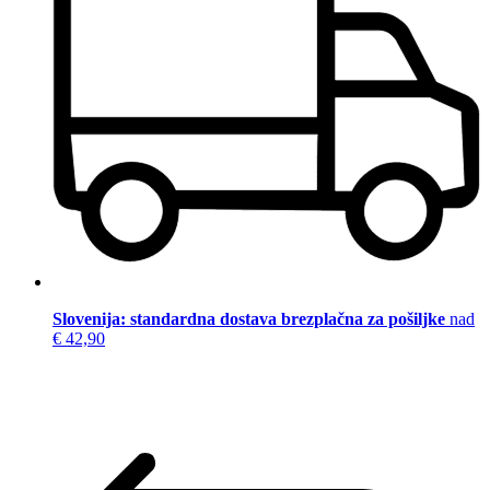
Slovenija: standardna dostava brezplačna za pošiljke
nad
€ 42,90