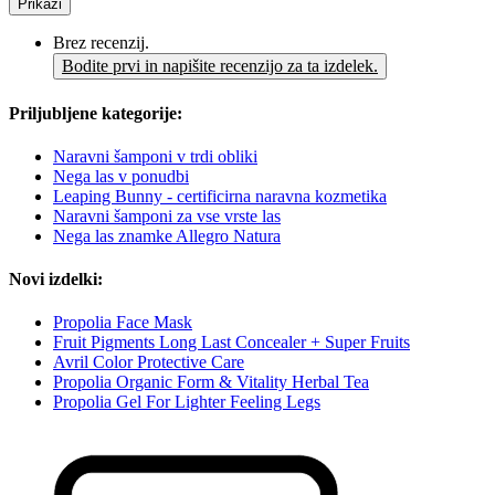
Prikaži
Brez recenzij.
Bodite prvi in napišite recenzijo za ta izdelek.
Priljubljene kategorije:
Naravni šamponi v trdi obliki
Nega las v ponudbi
Leaping Bunny - certificirna naravna kozmetika
Naravni šamponi za vse vrste las
Nega las znamke Allegro Natura
Novi izdelki:
Propolia Face Mask
Fruit Pigments Long Last Concealer + Super Fruits
Avril Color Protective Care
Propolia Organic Form & Vitality Herbal Tea
Propolia Gel For Lighter Feeling Legs