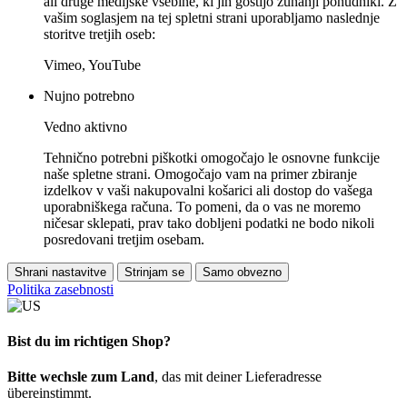
ali druge medijske vsebine, ki jih gostijo zunanji ponudniki. Z
vašim soglasjem na tej spletni strani uporabljamo naslednje
storitve tretjih oseb:
Vimeo, YouTube
Nujno potrebno
Vedno aktivno
Tehnično potrebni piškotki omogočajo le osnovne funkcije
naše spletne strani. Omogočajo vam na primer zbiranje
izdelkov v vaši nakupovalni košarici ali dostop do vašega
uporabniškega računa. To pomeni, da o vas ne moremo
ničesar sklepati, prav tako dobljeni podatki ne bodo nikoli
posredovani tretjim osebam.
Shrani nastavitve
Strinjam se
Samo obvezno
Politika zasebnosti
Bist du im richtigen Shop?
Bitte wechsle zum Land
, das mit deiner Lieferadresse
übereinstimmt.