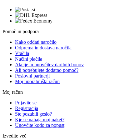
Pomoč in podpora
Kako oddati naročilo
Odprema in dostava naročila
Vračila
Načini plačila
Akcije in unovčitev darilnih bonov
Ali potrebujete dodatno pomoč?
Poslovni partnerji
Moj uporabniški račun
Moj račun
Prijavite se
Registracija
Ste pozabili geslo?
Kje se nahaja moj paket?
Unovčite kodo za popust
Izvedite več