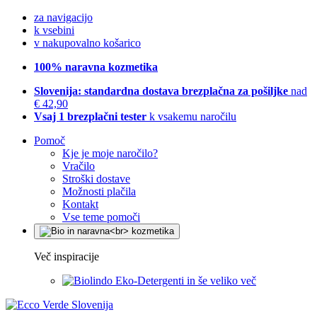
za navigacijo
k vsebini
v nakupovalno košarico
100% naravna kozmetika
Slovenija: standardna dostava brezplačna za pošiljke
nad
€ 42,90
Vsaj 1 brezplačni tester
k vsakemu naročilu
Pomoč
Kje je moje naročilo?
Vračilo
Stroški dostave
Možnosti plačila
Kontakt
Vse teme pomoči
Več inspiracije
Eko-Detergenti in še veliko več