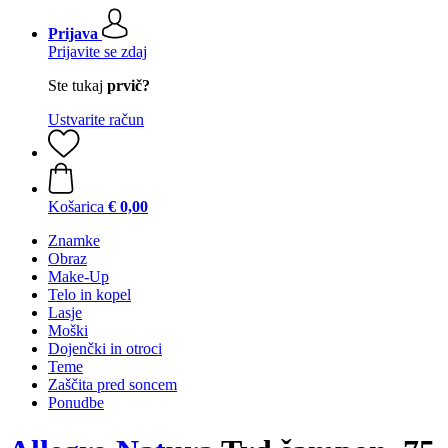
Prijava
Prijavite se zdaj
Ste tukaj
prvič?
Ustvarite račun
Košarica
€ 0,00
Znamke
Obraz
Make-Up
Telo in kopel
Lasje
Moški
Dojenčki in otroci
Teme
Zaščita pred soncem
Ponudbe