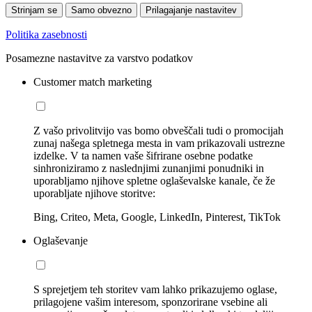
Strinjam se
Samo obvezno
Prilagajanje nastavitev
Politika zasebnosti
Posamezne nastavitve za varstvo podatkov
Customer match marketing
Z vašo privolitvijo vas bomo obveščali tudi o promocijah
zunaj našega spletnega mesta in vam prikazovali ustrezne
izdelke. V ta namen vaše šifrirane osebne podatke
sinhroniziramo z naslednjimi zunanjimi ponudniki in
uporabljamo njihove spletne oglaševalske kanale, če že
uporabljate njihove storitve:
Bing, Criteo, Meta, Google, LinkedIn, Pinterest, TikTok
Oglaševanje
S sprejetjem teh storitev vam lahko prikazujemo oglase,
prilagojene vašim interesom, sponzorirane vsebine ali