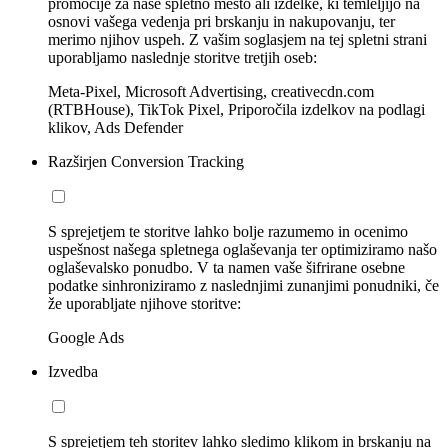
promocije za naše spletno mesto ali izdelke, ki temleljijo na
osnovi vašega vedenja pri brskanju in nakupovanju, ter
merimo njihov uspeh. Z vašim soglasjem na tej spletni strani
uporabljamo naslednje storitve tretjih oseb:
Meta-Pixel, Microsoft Advertising, creativecdn.com
(RTBHouse), TikTok Pixel, Priporočila izdelkov na podlagi
klikov, Ads Defender
Razširjen Conversion Tracking
S sprejetjem te storitve lahko bolje razumemo in ocenimo
uspešnost našega spletnega oglaševanja ter optimiziramo našo
oglaševalsko ponudbo. V ta namen vaše šifrirane osebne
podatke sinhroniziramo z naslednjimi zunanjimi ponudniki, če
že uporabljate njihove storitve:
Google Ads
Izvedba
S sprejetjem teh storitev lahko sledimo klikom in brskanju na