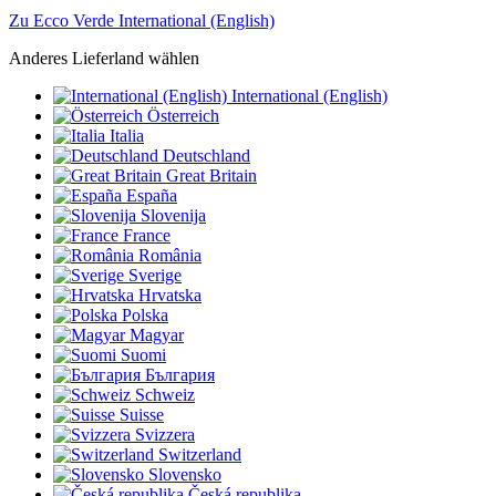
Zu Ecco Verde International (English)
Anderes Lieferland wählen
International (English)
Österreich
Italia
Deutschland
Great Britain
España
Slovenija
France
România
Sverige
Hrvatska
Polska
Magyar
Suomi
България
Schweiz
Suisse
Svizzera
Switzerland
Slovensko
Česká republika