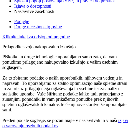
Splošni pogoji poslovanja (SPP) in pravica do preklica
Izjava o dostopnosti
Nastavitve zasebnosti
Podjetje
Druge niceshops trgovine
Kliknite tukaj za odstop od pogodbe
Prilagodite svojo nakupovalno izkušnjo
Piškotke in druge tehnologije uporabljamo samo zato, da vam
ponudimo prilagojeno nakupovalno izkušnjo z vašim osebnim
soglasjem.
Za to zbiramo podatke o naših uporabnikih, njihovem vedenju in
napravah. To uporabljamo za stalno optimizacijo naše spletne strani
in za prikaz prilagojenega oglaševanja in vsebine ter za analizo
statistike uporabe. Vaše šifrirane podatke lahko tudi primerjamo z
zunanjimi ponudniki in vam prikažemo ponudbe prek njihovih
spletnih oglaševalskih kanalov, le če njihove storitve že uporabljate
sami.
Preden podate soglasje, se pozanimajte v nastavitvah in v naši
izjavi
o varovanju osebnih podatkov
.