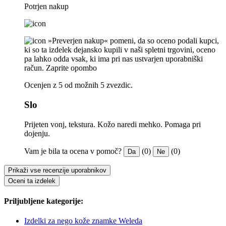
Potrjen nakup
»Preverjen nakup« pomeni, da so oceno podali kupci,
ki so ta izdelek dejansko kupili v naši spletni trgovini, oceno
pa lahko odda vsak, ki ima pri nas ustvarjen uporabniški
račun.
Zaprite opombo
Ocenjen z 5 od možnih 5 zvezdic.
Slo
Prijeten vonj, tekstura. Kožo naredi mehko. Pomaga pri
dojenju.
Vam je bila ta ocena v pomoč?
(0)
(0)
Da
Ne
Prikaži vse recenzije uporabnikov
Oceni ta izdelek
Priljubljene kategorije:
Izdelki za nego kože znamke Weleda