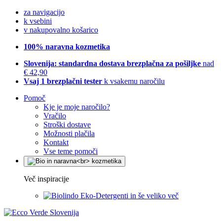
za navigacijo
k vsebini
v nakupovalno košarico
100% naravna kozmetika
Slovenija: standardna dostava brezplačna za pošiljke
nad
€ 42,90
Vsaj 1 brezplačni tester
k vsakemu naročilu
Pomoč
Kje je moje naročilo?
Vračilo
Stroški dostave
Možnosti plačila
Kontakt
Vse teme pomoči
Več inspiracije
Eko-Detergenti in še veliko več