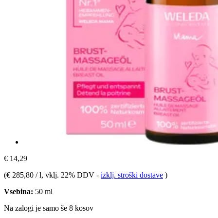
€ 14,29
(
€ 285,80 / l
, vklj. 22% DDV
-
izklj. stroški dostave
)
Vsebina:
50 ml
Na zalogi je samo še 8 kosov