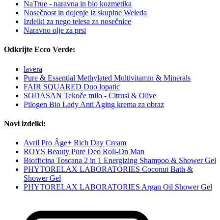
NaTrue - naravna in bio kozmetika
Nosečnost in dojenje iz skupine Weleda
Izdelki za nego telesa za nosečnice
Naravno olje za prsi
Odkrijte Ecco Verde:
lavera
Pure & Essential Methylated Multivitamin & Minerals
FAIR SQUARED Duo lopatic
SODASAN Tekoče milo - Citrusi & Olive
Pilogen Bio Lady Anti Aging krema za obraz
Novi izdelki:
Avril Pro Âge+ Rich Day Cream
ROYS Beauty Pure Deo Roll-On Man
Biofficina Toscana 2 in 1 Energizing Shampoo & Shower Gel
PHYTORELAX LABORATORIES Coconut Bath &
Shower Gel
PHYTORELAX LABORATORIES Argan Oil Shower Gel