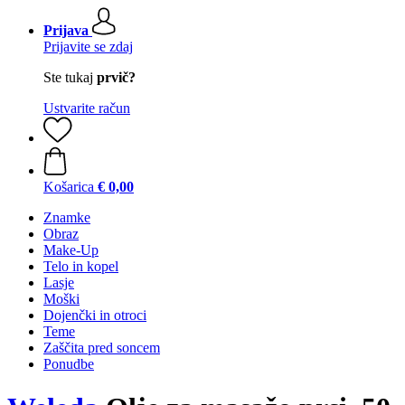
Prijava
Prijavite se zdaj
Ste tukaj
prvič?
Ustvarite račun
Košarica
€ 0,00
Znamke
Obraz
Make-Up
Telo in kopel
Lasje
Moški
Dojenčki in otroci
Teme
Zaščita pred soncem
Ponudbe