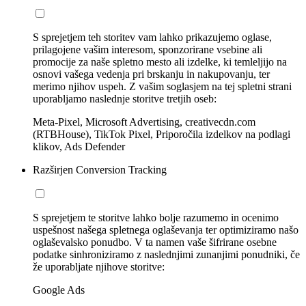
S sprejetjem teh storitev vam lahko prikazujemo oglase,
prilagojene vašim interesom, sponzorirane vsebine ali
promocije za naše spletno mesto ali izdelke, ki temleljijo na
osnovi vašega vedenja pri brskanju in nakupovanju, ter
merimo njihov uspeh. Z vašim soglasjem na tej spletni strani
uporabljamo naslednje storitve tretjih oseb:
Meta-Pixel, Microsoft Advertising, creativecdn.com
(RTBHouse), TikTok Pixel, Priporočila izdelkov na podlagi
klikov, Ads Defender
Razširjen Conversion Tracking
S sprejetjem te storitve lahko bolje razumemo in ocenimo
uspešnost našega spletnega oglaševanja ter optimiziramo našo
oglaševalsko ponudbo. V ta namen vaše šifrirane osebne
podatke sinhroniziramo z naslednjimi zunanjimi ponudniki, če
že uporabljate njihove storitve:
Google Ads