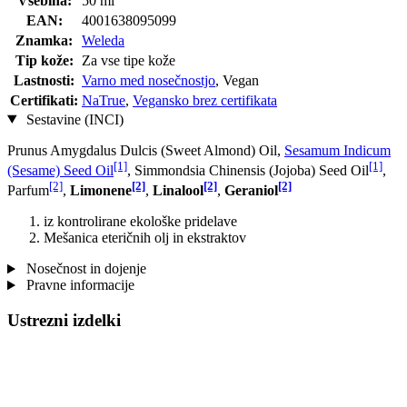
Vsebina:
50 ml
EAN:
4001638095099
Znamka:
Weleda
Tip kože:
Za vse tipe kože
Lastnosti:
Varno med nosečnostjo
, Vegan
Certifikati:
NaTrue
,
Vegansko brez certifikata
Sestavine (INCI)
Prunus Amygdalus Dulcis (Sweet Almond) Oil,
Sesamum Indicum
[1]
[1]
(Sesame) Seed Oil
, Simmondsia Chinensis (Jojoba) Seed Oil
,
[2]
[2]
[2]
[2]
Parfum
,
Limonene
,
Linalool
,
Geraniol
iz kontrolirane ekološke pridelave
Mešanica eteričnih olj in ekstraktov
Nosečnost in dojenje
Pravne informacije
Ustrezni izdelki