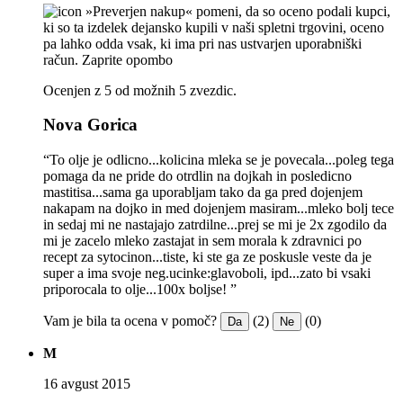
»Preverjen nakup« pomeni, da so oceno podali kupci,
ki so ta izdelek dejansko kupili v naši spletni trgovini, oceno
pa lahko odda vsak, ki ima pri nas ustvarjen uporabniški
račun.
Zaprite opombo
Ocenjen z 5 od možnih 5 zvezdic.
Nova Gorica
“To olje je odlicno...kolicina mleka se je povecala...poleg tega
pomaga da ne pride do otrdlin na dojkah in posledicno
mastitisa...sama ga uporabljam tako da ga pred dojenjem
nakapam na dojko in med dojenjem masiram...mleko bolj tece
in sedaj mi ne nastajajo zatrdilne...prej se mi je 2x zgodilo da
mi je zacelo mleko zastajat in sem morala k zdravnici po
recept za sytocinon...tiste, ki ste ga ze poskusle veste da je
super a ima svoje neg.ucinke:glavoboli, ipd...zato bi vsaki
priporocala to olje...100x boljse! ”
Vam je bila ta ocena v pomoč?
(2)
(0)
Da
Ne
M
16 avgust 2015