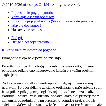
© 2010-2026
niceshops GmbH
- All rights reserved.
Impresum in pogoji uporabe
Varovanje osebnih podatkov
Splošni pogoji poslovanja (SPP) in pravica do preklica
Izjava o dostopnosti
Nastavitve zasebnosti
Podjetje
Druge niceshops trgovine
Kliknite tukaj za odstop od pogodbe
Prilagodite svojo nakupovalno izkušnjo
Piškotke in druge tehnologije uporabljamo samo zato, da vam
ponudimo prilagojeno nakupovalno izkušnjo z vašim osebnim
soglasjem.
Za to zbiramo podatke o naših uporabnikih, njihovem vedenju in
napravah. To uporabljamo za stalno optimizacijo naše spletne strani
in za prikaz prilagojenega oglaševanja in vsebine ter za analizo
statistike uporabe. Vaše šifrirane podatke lahko tudi primerjamo z
zunanjimi ponudniki in vam prikažemo ponudbe prek njihovih
spletnih oglaševalskih kanalov, le če njihove storitve že uporabljate