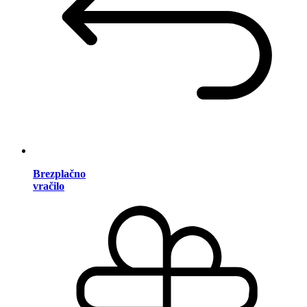
Brezplačno
vračilo