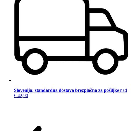
Slovenija: standardna dostava brezplačna za pošiljke
nad
€ 42,90