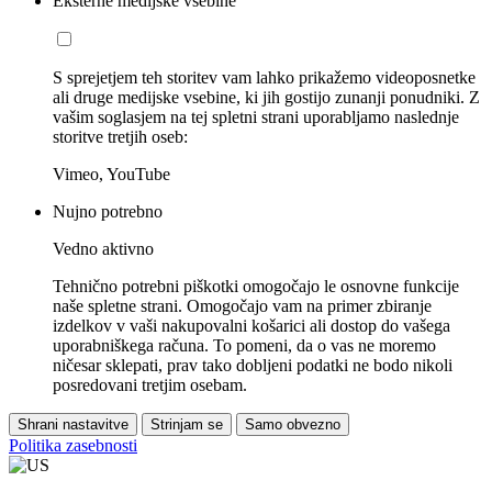
Eksterne medijske vsebine
S sprejetjem teh storitev vam lahko prikažemo videoposnetke
ali druge medijske vsebine, ki jih gostijo zunanji ponudniki. Z
vašim soglasjem na tej spletni strani uporabljamo naslednje
storitve tretjih oseb:
Vimeo, YouTube
Nujno potrebno
Vedno aktivno
Tehnično potrebni piškotki omogočajo le osnovne funkcije
naše spletne strani. Omogočajo vam na primer zbiranje
izdelkov v vaši nakupovalni košarici ali dostop do vašega
uporabniškega računa. To pomeni, da o vas ne moremo
ničesar sklepati, prav tako dobljeni podatki ne bodo nikoli
posredovani tretjim osebam.
Shrani nastavitve
Strinjam se
Samo obvezno
Politika zasebnosti