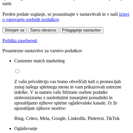
sami.
Preden podate soglasje, se pozanimajte v nastavitvah in v naši
izjavi
o varovanju osebnih podatkov
.
Strinjam se
Samo obvezno
Prilagajanje nastavitev
Politika zasebnosti
Posamezne nastavitve za varstvo podatkov
Customer match marketing
Z vašo privolitvijo vas bomo obveščali tudi o promocijah
zunaj našega spletnega mesta in vam prikazovali ustrezne
izdelke. V ta namen vaše šifrirane osebne podatke
sinhroniziramo z naslednjimi zunanjimi ponudniki in
uporabljamo njihove spletne oglaševalske kanale, če že
uporabljate njihove storitve:
Bing, Criteo, Meta, Google, LinkedIn, Pinterest, TikTok
Oglaševanje