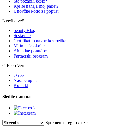
Ste pozabili geslo?
Kje se nahaja moj paket?
Unovčite kodo za popust
Izvedite več
beauty Blog
Sestavine
Certifikati naravne kozmetike
Mi in naše okolje
Aktualne ponudbe
Partnerski program
O Ecco Verde
O nas
Naša skupina
Kontakt
Sledite nam na
Spremenite regijo / jezik