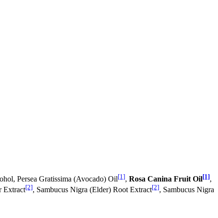
[1]
[1]
cohol, Persea Gratissima (Avocado) Oil
,
Rosa Canina Fruit Oil
,
[2]
[2]
r Extract
, Sambucus Nigra (Elder) Root Extract
, Sambucus Nigra