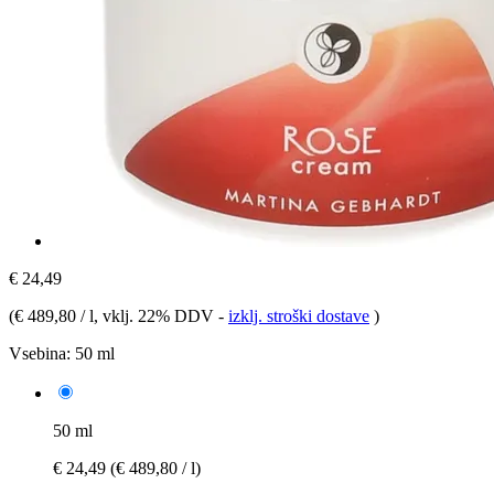
€ 24,49
(
€ 489,80 / l
, vklj. 22% DDV
-
izklj. stroški dostave
)
Vsebina:
50 ml
50 ml
€ 24,49
(€ 489,80 / l)