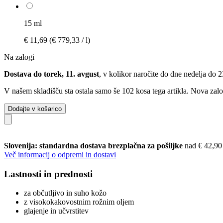
15 ml
€ 11,69
(€ 779,33 / l)
Na zalogi
Dostava do torek, 11. avgust
, v kolikor naročite do dne
nedelja do 
V našem skladišču sta ostala samo še 102 kosa tega artikla. Nova zalo
Dodajte v košarico
Slovenija: standardna dostava brezplačna za pošiljke
nad € 42,90
Več informacij o odpremi in dostavi
Lastnosti in prednosti
za občutljivo in suho kožo
z visokokakovostnim rožnim oljem
glajenje in učvrstitev