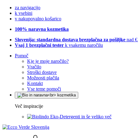
za navigacijo
k vsebini
v nakupovalno košarico
100% naravna kozmetika
Slovenija: standardna dostava brezplačna za pošiljke
nad €
Vsaj 1 brezplačni tester
k vsakemu naročilu
Pomoč
Kje je moje naročilo?
Vračilo
Stroški dostave
Možnosti plačila
Kontakt
Vse teme pomoči
Več inspiracije
Eko-Detergenti in še veliko več