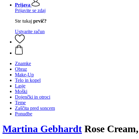
Prijava
Prijavite se zdaj
Ste tukaj
prvič?
Ustvarite račun
Znamke
Obraz
Make-Up
Telo in kopel
Lasje
Moški
Dojenčki in otroci
Teme
Zaščita pred soncem
Ponudbe
Martina Gebhardt
Rose Cream,