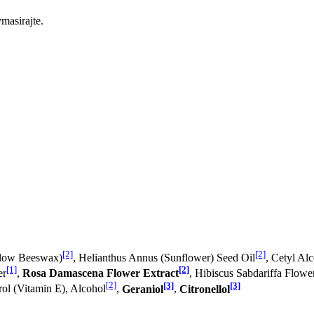
masirajte.
[2]
[2]
ellow Beeswax)
, Helianthus Annus (Sunflower) Seed Oil
, Cetyl Al
[1]
[2]
er
,
Rosa Damascena Flower Extract
, Hibiscus Sabdariffa Flowe
[2]
[3]
[3]
rol (Vitamin E), Alcohol
,
Geraniol
,
Citronellol