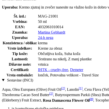
Uporaba:
Kremo zjutraj in zvečer nanesite na vlažno kožo in dobro v
Št. izd.:
MAG-21001
Vsebina:
50 ml
EAN:
4032061010014
Znamka:
Martina Gebhardt
Uporaba:
24-h nega
Konzistenca / oblika:
krema
Vrste izdelkov:
Kreme za obraz
Tip kože:
Občutljiva koža, Suha koža
Lastnosti:
Testirano na nikelj, Z manj plastike
Dišavne note:
vrtnica
Certifikati:
IHTK - cruelty-free
,
Demeter
Vrsta embalaže:
lonček, Potovalna velikost - Travel Size
Sestavine (INCI)
[2]
[1]
Aqua, Olea Europaea (Olive) Fruit Oil
, Lanolin
, Cera Flava (Y
[2]
Theobroma Cacao Seed Butter
, Butyrospermum Parkii (Shea) Butt
[2]
(Elderberry) Fruit Extract,
Rosa Damascena Flower Oil
, Tocophe
iz kontrolirane ekološke pridelave