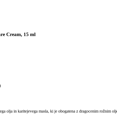
are Cream, 15 ml
)
a olja in karitejevega masla, ki je obogatena z dragocenim rožnim olje