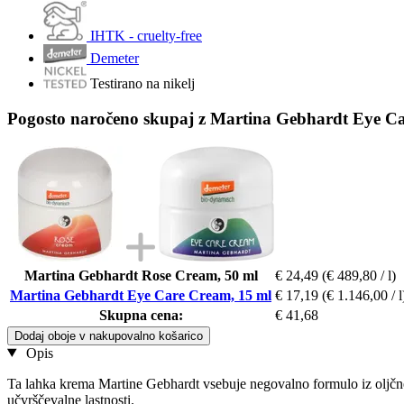
IHTK - cruelty-free
Demeter
Testirano na nikelj
Pogosto naročeno skupaj z Martina Gebhardt Eye C
Martina Gebhardt Rose Cream, 50 ml
€ 24,49
(€ 489,80 / l)
Martina Gebhardt Eye Care Cream, 15 ml
€ 17,19
(€ 1.146,00 / l
Skupna cena:
€ 41,68
Dodaj oboje v nakupovalno košarico
Opis
Ta lahka krema Martine Gebhardt vsebuje negovalno formulo iz oljčneg
učvrščevalne lastnosti.