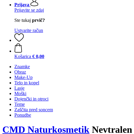
Prijava
Prijavite se zdaj
Ste tukaj
prvič?
Ustvarite račun
Košarica
€ 0,00
Znamke
Obraz
Make-Up
Telo in kopel
Lasje
Moški
Dojenčki in otroci
Teme
Zaščita pred soncem
Ponudbe
CMD Naturkosmetik
Nevtralen 