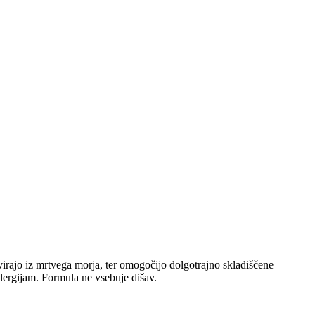
zvirajo iz mrtvega morja, ter omogočijo dolgotrajno skladiščene
lergijam. Formula ne vsebuje dišav.