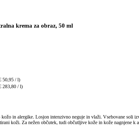
ralna krema za obraz, 50 ml
€ 50,95 / l)
€ 283,80 / l)
vo kožo in alergike. Losjon intenzivno neguje in vlaži. Vsebovane soli i
irani koži. Za nežen občutek, tudi občutljive kože in kože nagnjene k a