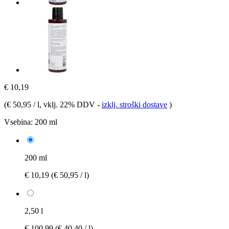
€ 10,19
(
€ 50,95 / l
, vklj. 22% DDV
-
izklj. stroški dostave
)
Vsebina:
200 ml
200 ml
€ 10,19
(€ 50,95 / l)
2,50 l
€ 100,99
(€ 40,40 / l)