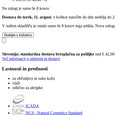
Na zalogi je samo še 8 kosov
Dostava do torek, 11. avgust
, v kolikor naročite do dne
nedelja do 
V našem skladišču je ostalo samo še 8 kosov tega artikla. Nova zaloga
Dodajte v košarico
Slovenija: standardna dostava brezplačna za pošiljke
nad € 42,90
Več informacij o odpremi in dostavi
Lastnosti in prednosti
za občutljivo in suho kožo
vlaži
odlično za alergike
ICADA
NCS - Natural Cosmetics Standard