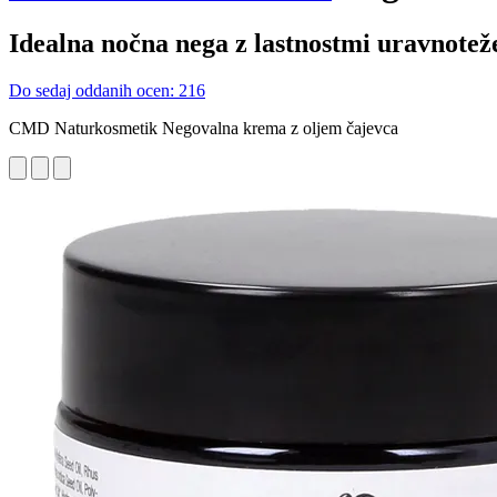
Idealna nočna nega z lastnostmi uravnotež
Do sedaj oddanih ocen: 216
CMD Naturkosmetik Negovalna krema z oljem čajevca