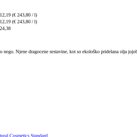
 12,19
(€ 243,80 / l)
 12,19
(€ 243,80 / l)
 24,38
nego. Njene dragocene sestavine, kot so ekološko pridelana olja jojobe
ural Cosmetics Standard