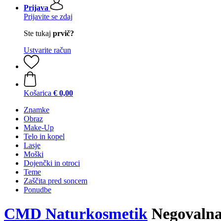
Prijava
Prijavite se zdaj
Ste tukaj
prvič?
Ustvarite račun
Košarica
€ 0,00
Znamke
Obraz
Make-Up
Telo in kopel
Lasje
Moški
Dojenčki in otroci
Teme
Zaščita pred soncem
Ponudbe
CMD Naturkosmetik
Negovalna 