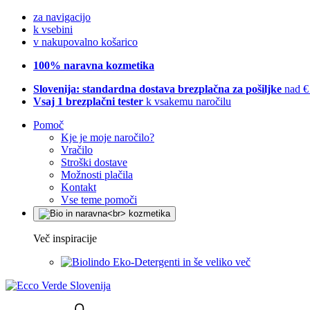
za navigacijo
k vsebini
v nakupovalno košarico
100% naravna kozmetika
Slovenija: standardna dostava brezplačna za pošiljke
nad €
Vsaj 1 brezplačni tester
k vsakemu naročilu
Pomoč
Kje je moje naročilo?
Vračilo
Stroški dostave
Možnosti plačila
Kontakt
Vse teme pomoči
Več inspiracije
Eko-Detergenti in še veliko več