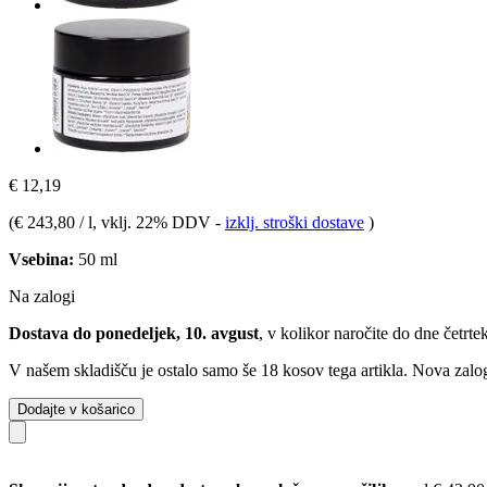
€ 12,19
(
€ 243,80 / l
, vklj. 22% DDV
-
izklj. stroški dostave
)
Vsebina:
50 ml
Na zalogi
Dostava do ponedeljek, 10. avgust
, v kolikor naročite do dne
četrte
V našem skladišču je ostalo samo še 18 kosov tega artikla. Nova zalog
Dodajte v košarico