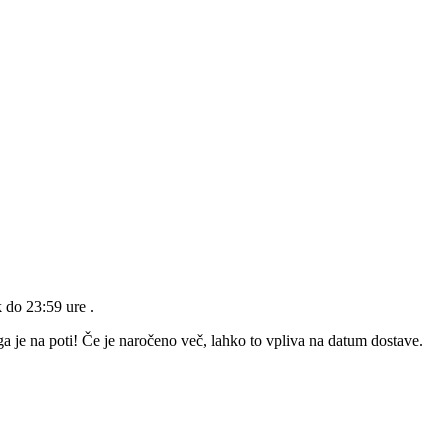
k do 23:59 ure
.
a je na poti! Če je naročeno več, lahko to vpliva na datum dostave.