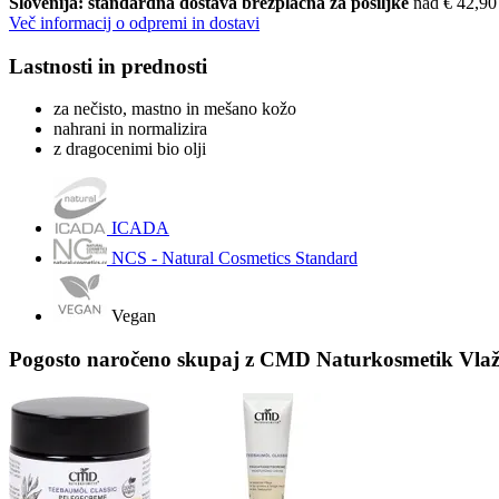
Slovenija: standardna dostava brezplačna za pošiljke
nad € 42,90
Več informacij o odpremi in dostavi
Lastnosti in prednosti
za nečisto, mastno in mešano kožo
nahrani in normalizira
z dragocenimi bio olji
ICADA
NCS - Natural Cosmetics Standard
Vegan
Pogosto naročeno skupaj z CMD Naturkosmetik Vlaži