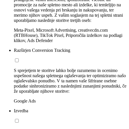
promocije za naše spletno mesto ali izdelke, ki temleljijo na
osnovi vašega vedenja pri brskanju in nakupovanju, ter
merimo njihov uspeh. Z vašim soglasjem na tej spletni strani
uporabljamo naslednje storitve tretjih oseb:
Meta-Pixel, Microsoft Advertising, creativecdn.com
(RTBHouse), TikTok Pixel, Priporočila izdelkov na podlagi
klikov, Ads Defender
Razširjen Conversion Tracking
S sprejetjem te storitve lahko bolje razumemo in ocenimo
uspešnost našega spletnega oglaševanja ter optimiziramo našo
oglaševalsko ponudbo. V ta namen vaše šifrirane osebne
podatke sinhroniziramo z naslednjimi zunanjimi ponudniki, če
že uporabljate njihove storitve:
Google Ads
Izvedba