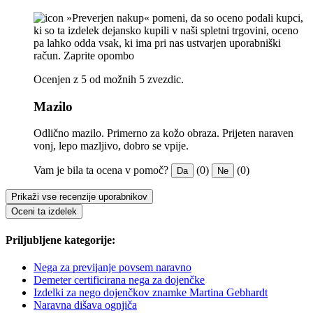
»Preverjen nakup« pomeni, da so oceno podali kupci,
ki so ta izdelek dejansko kupili v naši spletni trgovini, oceno
pa lahko odda vsak, ki ima pri nas ustvarjen uporabniški
račun.
Zaprite opombo
Ocenjen z 5 od možnih 5 zvezdic.
Mazilo
Odlično mazilo. Primerno za kožo obraza. Prijeten naraven
vonj, lepo mazljivo, dobro se vpije.
Vam je bila ta ocena v pomoč?
(0)
(0)
Da
Ne
Prikaži vse recenzije uporabnikov
Oceni ta izdelek
Priljubljene kategorije:
Nega za previjanje povsem naravno
Demeter certificirana nega za dojenčke
Izdelki za nego dojenčkov znamke Martina Gebhardt
Naravna dišava ognjiča