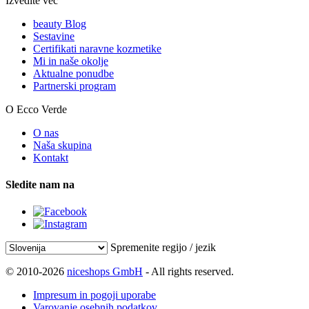
Izvedite več
beauty Blog
Sestavine
Certifikati naravne kozmetike
Mi in naše okolje
Aktualne ponudbe
Partnerski program
O Ecco Verde
O nas
Naša skupina
Kontakt
Sledite nam na
Spremenite regijo / jezik
© 2010-2026
niceshops GmbH
- All rights reserved.
Impresum in pogoji uporabe
Varovanje osebnih podatkov