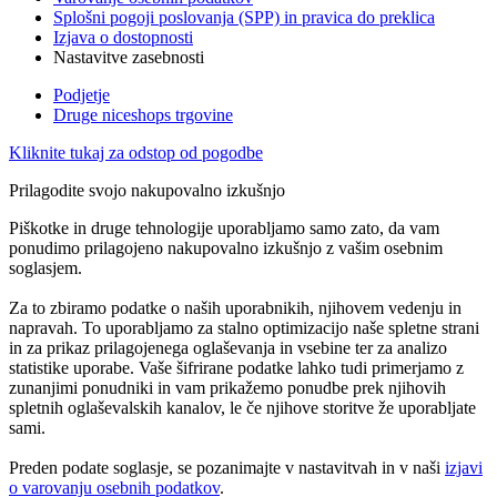
Splošni pogoji poslovanja (SPP) in pravica do preklica
Izjava o dostopnosti
Nastavitve zasebnosti
Podjetje
Druge niceshops trgovine
Kliknite tukaj za odstop od pogodbe
Prilagodite svojo nakupovalno izkušnjo
Piškotke in druge tehnologije uporabljamo samo zato, da vam
ponudimo prilagojeno nakupovalno izkušnjo z vašim osebnim
soglasjem.
Za to zbiramo podatke o naših uporabnikih, njihovem vedenju in
napravah. To uporabljamo za stalno optimizacijo naše spletne strani
in za prikaz prilagojenega oglaševanja in vsebine ter za analizo
statistike uporabe. Vaše šifrirane podatke lahko tudi primerjamo z
zunanjimi ponudniki in vam prikažemo ponudbe prek njihovih
spletnih oglaševalskih kanalov, le če njihove storitve že uporabljate
sami.
Preden podate soglasje, se pozanimajte v nastavitvah in v naši
izjavi
o varovanju osebnih podatkov
.