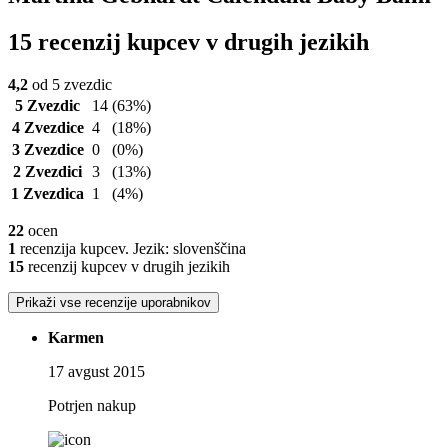
15 recenzij kupcev v drugih jezikih
4,2
od 5 zvezdic
5 Zvezdic
14
(63%)
4 Zvezdice
4
(18%)
3 Zvezdice
0
(0%)
2 Zvezdici
3
(13%)
1 Zvezdica
1
(4%)
22
ocen
1
recenzija kupcev. Jezik: slovenščina
15
recenzij kupcev v drugih jezikih
Prikaži vse recenzije uporabnikov
Karmen
17 avgust 2015
Potrjen nakup