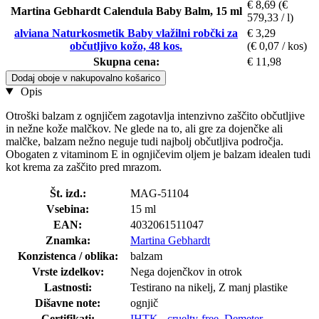
€ 8,69
(€
Martina Gebhardt Calendula Baby Balm, 15 ml
579,33 / l)
alviana Naturkosmetik Baby vlažilni robčki za
€ 3,29
občutljivo kožo, 48 kos.
(€ 0,07 / kos)
Skupna cena:
€ 11,98
Dodaj oboje v nakupovalno košarico
Opis
Otroški balzam z ognjičem zagotavlja intenzivno zaščito občutljive
in nežne kože malčkov. Ne glede na to, ali gre za dojenčke ali
malčke, balzam nežno neguje tudi najbolj občutljiva področja.
Obogaten z vitaminom E in ognjičevim oljem je balzam idealen tudi
kot krema za zaščito pred mrazom.
Št. izd.:
MAG-51104
Vsebina:
15 ml
EAN:
4032061511047
Znamka:
Martina Gebhardt
Konzistenca / oblika:
balzam
Vrste izdelkov:
Nega dojenčkov in otrok
Lastnosti:
Testirano na nikelj, Z manj plastike
Dišavne note:
ognjič
Certifikati:
IHTK - cruelty-free
,
Demeter