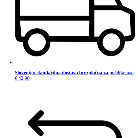
Slovenija: standardna dostava brezplačna za pošiljke
nad
€ 42,90