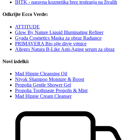
IHTK - naravna kozmetika brez testiranja na živalih
Odkrijte Ecco Verde:
ATTITUDE
Glow By Nature Liquid Illuminating Refiner
Gyada Cosmetics Maska za obraz Radiance
PRIMAVERA Bio olje divje vrtnice
Allegro Natura B-Like Anti-Aging serum za obraz
Novi izdelki:
Mad Hippie Cleansing Oil
Niyok Shampoo Moisture & Boost
Propolia Gentle Shower Gel
Propolia Toothpaste Propolis & Mint
Mad Hippie Cream Cleanser