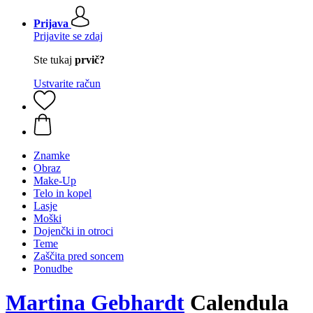
Prijava
Prijavite se zdaj
Ste tukaj
prvič?
Ustvarite račun
Znamke
Obraz
Make-Up
Telo in kopel
Lasje
Moški
Dojenčki in otroci
Teme
Zaščita pred soncem
Ponudbe
Martina Gebhardt
Calendula