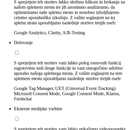
S sprejetjem teh storitev lahko sledimo klikom in brskanju na
našem spletnem mestu ter jih anonimno analiziramo, da
optimiziramo naše spletno mesto in nenehno izboljšujemo
celotno uporabniško izkušnjo. Z vašim soglasjem na tej
spletni strani uporabljamo naslednje storitve tretjih oseb:
Google Analytics, Clarity, A/B-Testing
Delovanje
S sprejetjem teh storitev vam lahko poleg osnovnih funkcij
zagotovimo tudi druge funkcije in vam omogočimo udobno
uporabo našega spletnega mesta. Z vašim soglasjem na tem
spletnem mestu uporabljamo naslednje storitve tretjih oseb:
Google Tag Manager, UET (Universal Event Tracking)
Microsoft Consent Mode, Google Consent Mode, Klarna,
Freshchat
Eksterne medijske vsebine
S sprejetjem teh storitev vam lahko prikažemo videoposnetke