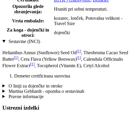
Opozorila glede
Hraniti pri sobni temperaturi.
shranjevanja:
kozarec, lonček, Potovalna velikost -
Vrsta embalaže:
Travel Size
Za koga - dojenčki in
dojenčki
otroci:
Sestavine (INCI)
[1]
Helianthus Annus (Sunflower) Seed Oil
, Theobroma Cacao Seed
[1]
[1]
Butter
, Cera Flava (Yellow Beeswax)
, Calendula Officinalis
[1]
Flower Extract
, Tocopherol (Vitamin E), Cetyl Alcohol
Demeter certificirana surovina
O liniji za dojenčke in otroke
Martina Gebhardt - opomba o sestavinah
Pravne informacije
Ustrezni izdelki