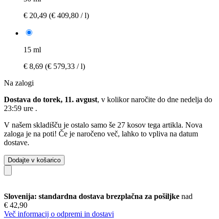
€ 20,49
(€ 409,80 / l)
15 ml
€ 8,69
(€ 579,33 / l)
Na zalogi
Dostava do torek, 11. avgust
, v kolikor naročite do dne
nedelja do
23:59 ure
.
V našem skladišču je ostalo samo še 27 kosov tega artikla. Nova
zaloga je na poti! Če je naročeno več, lahko to vpliva na datum
dostave.
Dodajte v košarico
Slovenija: standardna dostava brezplačna za pošiljke
nad
€ 42,90
Več informacij o odpremi in dostavi