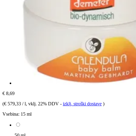
€ 8,69
(
€ 579,33 / l
, vklj. 22% DDV
-
izklj. stroški dostave
)
Vsebina:
15 ml
50 ml