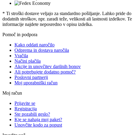
* Ti stroški dostave veljajo za standardno pošiljanje. Lahko pride do
dodatnih stroškov, npr. zaradi teže, velikosti ali lastnosti izdelkov. Te
informacije najdete neposredno v opisu izdelka.
Pomoč in podpora
Kako oddati naročilo
Odprema in dostava naročila
Vračila
Načini plačila
Akcije in unovčitev darilnih bonov
Ali potrebujete dodatno pomoč?
Poslovni partnerji
Moj uporabniški račun
Moj račun
Prijavite se
Registracija
Ste pozabili geslo?
Kje se nahaja moj paket?
Unovčite kodo za popust