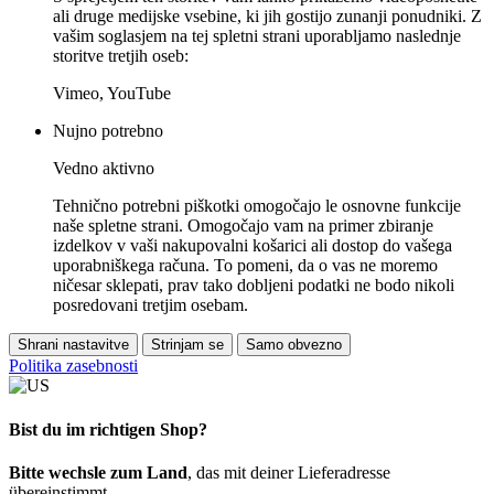
ali druge medijske vsebine, ki jih gostijo zunanji ponudniki. Z
vašim soglasjem na tej spletni strani uporabljamo naslednje
storitve tretjih oseb:
Vimeo, YouTube
Nujno potrebno
Vedno aktivno
Tehnično potrebni piškotki omogočajo le osnovne funkcije
naše spletne strani. Omogočajo vam na primer zbiranje
izdelkov v vaši nakupovalni košarici ali dostop do vašega
uporabniškega računa. To pomeni, da o vas ne moremo
ničesar sklepati, prav tako dobljeni podatki ne bodo nikoli
posredovani tretjim osebam.
Shrani nastavitve
Strinjam se
Samo obvezno
Politika zasebnosti
Bist du im richtigen Shop?
Bitte wechsle zum Land
, das mit deiner Lieferadresse
übereinstimmt.