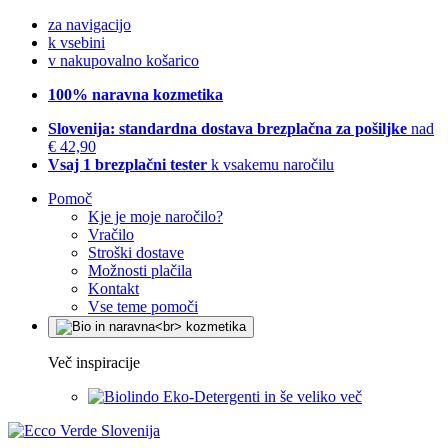
za navigacijo
k vsebini
v nakupovalno košarico
100% naravna kozmetika
Slovenija: standardna dostava brezplačna za pošiljke
nad
€ 42,90
Vsaj 1 brezplačni tester
k vsakemu naročilu
Pomoč
Kje je moje naročilo?
Vračilo
Stroški dostave
Možnosti plačila
Kontakt
Vse teme pomoči
Več inspiracije
Eko-Detergenti in še veliko več