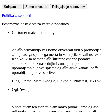
Strinjam se
Samo obvezno
Prilagajanje nastavitev
Politika zasebnosti
Posamezne nastavitve za varstvo podatkov
Customer match marketing
Z vašo privolitvijo vas bomo obveščali tudi o promocijah
zunaj našega spletnega mesta in vam prikazovali ustrezne
izdelke. V ta namen vaše šifrirane osebne podatke
sinhroniziramo z naslednjimi zunanjimi ponudniki in
uporabljamo njihove spletne oglaševalske kanale, če že
uporabljate njihove storitve:
Bing, Criteo, Meta, Google, LinkedIn, Pinterest, TikTok
Oglaševanje
S sprejetjem teh storitev vam lahko prikazujemo oglase,
prilagojene vašim interesom, sponzorirane vsebine ali