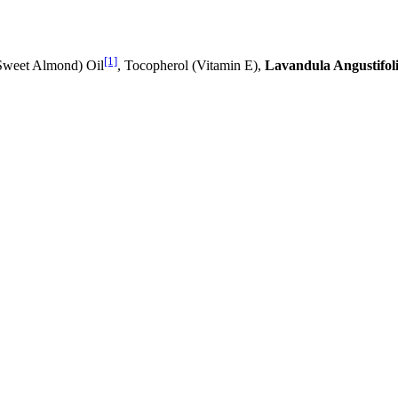
[1]
(Sweet Almond) Oil
, Tocopherol (Vitamin E),
Lavandula Angustifoli