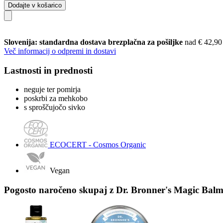
Dodajte v košarico
Slovenija: standardna dostava brezplačna za pošiljke
nad € 42,90
Več informacij o odpremi in dostavi
Lastnosti in prednosti
neguje ter pomirja
poskrbi za mehkobo
s sproščujočo sivko
ECOCERT - Cosmos Organic
Vegan
Pogosto naročeno skupaj z Dr. Bronner's Magic Balm