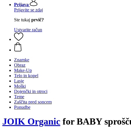
Prijava
Prijavite se zdaj
Ste tukaj
prvič?
Ustvarite račun
Znamke
Obraz
Make-Up
Telo in kopel
Lasje
Moški
Dojenčki in otroci
Teme
Zaščita pred soncem
Ponudbe
JOIK Organic
for BABY sproščuj