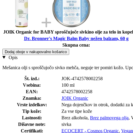
JOIK Organic for BABY sproščujoče sivkino olje za telo in kopel
Dr. Bronner's Magic Balm Baby nežen balzam, 60 g
Skupna cena:
Dodaj oboje v nakupovalno košarico
Opis
Mešanica olji s sproščujočo sivko mehča, neguje ter pomiri kožo. Upor
Št. izd.:
JOK-4742578002258
Vsebina:
100 ml
EAN:
4742578002258
Znamka:
JOIK Organic
Vrste izdelkov:
Nega dojenčkov in otrok, dodatki za 
Tip kože:
Za vse tipe kože
Lastnosti:
Brez alkohola,
Brez palmovega olja
, 
Dišavne note:
sivka
Certifikati:
ECOCERT - Cosmos Organic
,
Vegans