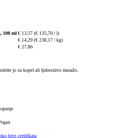
, 100 ml
€ 13,57
(€ 135,70 / l)
€ 14,29
(€ 238,17 / kg)
€ 27,86
abite jo za kopel ali ljubeznivo masažo.
kopanje
Vegan
ko brez certifikata