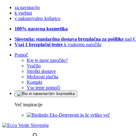
za navigacijo
k vsebini
v nakupovalno košarico
100% naravna kozmetika
Slovenija: standardna dostava brezplačna za pošiljke
nad €
Vsaj 1 brezplačni tester
k vsakemu naročilu
Pomoč
Kje je moje naročilo?
Vračilo
Stroški dostave
Možnosti plačila
Kontakt
Vse teme pomoči
Več inspiracije
Eko-Detergenti in še veliko več