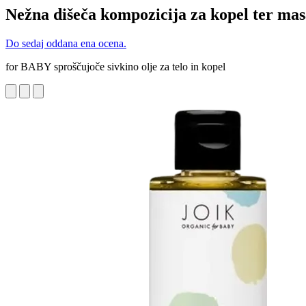
Nežna dišeča kompozicija za kopel ter ma
Do sedaj oddana ena ocena.
for BABY sproščujoče sivkino olje za telo in kopel