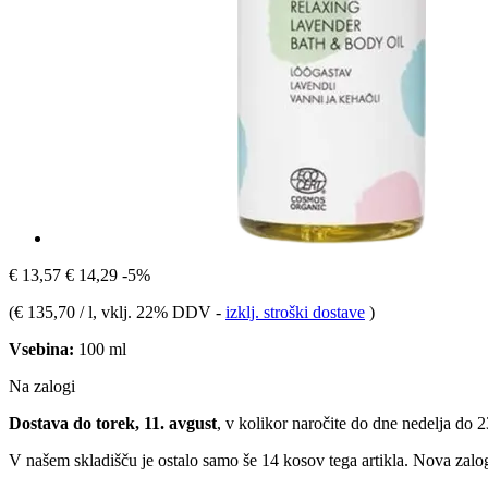
€ 13,57
€ 14,29
-5%
(
€ 135,70 / l
, vklj. 22% DDV
-
izklj. stroški dostave
)
Vsebina:
100 ml
Na zalogi
Dostava do torek, 11. avgust
, v kolikor naročite do dne
nedelja do 
V našem skladišču je ostalo samo še 14 kosov tega artikla. Nova zalog