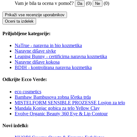
Vam je bila ta ocena v pomoč?
(0)
(0)
Da
Ne
Prikaži vse recenzije uporabnikov
Oceni ta izdelek
Priljubljene kategorije:
NaTrue - naravna in bio kozmetika
Naravne dišave sivke
Leaping Bunny - certificirna naravna kozmetika
Naravne dišave kokosa
BDIH - kontrolirana naravna kozmetika
Odkrijte Ecco Verde:
eco cosmetics
Bambaw Bambusova zobna ščetka trda
MISTELFORM SENSIBLE PROZESSE Losjon za telo
Mandala Konjac gobica za telo Yellow Clay
Evolve Organic Beauty 360 Eye & Lip Contour
Novi izdelki: