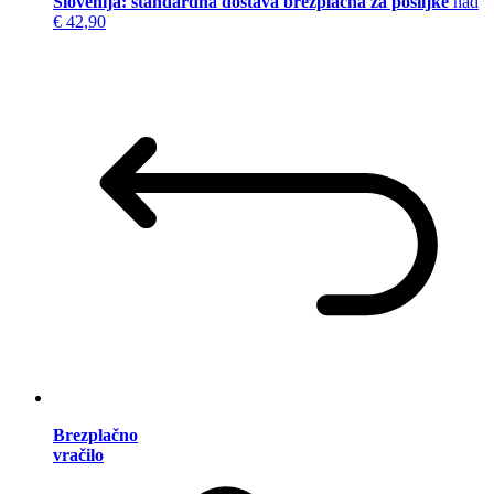
Slovenija: standardna dostava brezplačna za pošiljke
nad
€ 42,90
Brezplačno
vračilo