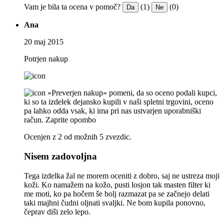
Vam je bila ta ocena v pomoč?
(1)
(0)
Da
Ne
Ana
20 maj 2015
Potrjen nakup
»Preverjen nakup« pomeni, da so oceno podali kupci,
ki so ta izdelek dejansko kupili v naši spletni trgovini, oceno
pa lahko odda vsak, ki ima pri nas ustvarjen uporabniški
račun.
Zaprite opombo
Ocenjen z 2 od možnih 5 zvezdic.
Nisem zadovoljna
Tega izdelka žal ne morem oceniti z dobro, saj ne ustreza moji
koži. Ko namažem na kožo, pusti losjon tak masten filter ki
me moti, ko pa hočem še bolj razmazat pa se začnejo delati
taki majhni čudni oljnati svaljki. Ne bom kupila ponovno,
čeprav diši zelo lepo.