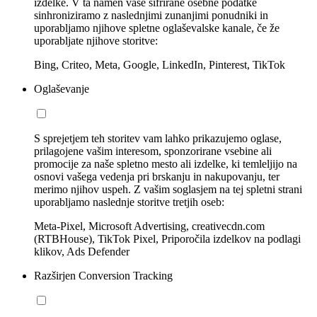
izdelke. V ta namen vaše šifrirane osebne podatke
sinhroniziramo z naslednjimi zunanjimi ponudniki in
uporabljamo njihove spletne oglaševalske kanale, če že
uporabljate njihove storitve:
Bing, Criteo, Meta, Google, LinkedIn, Pinterest, TikTok
Oglaševanje
S sprejetjem teh storitev vam lahko prikazujemo oglase,
prilagojene vašim interesom, sponzorirane vsebine ali
promocije za naše spletno mesto ali izdelke, ki temleljijo na
osnovi vašega vedenja pri brskanju in nakupovanju, ter
merimo njihov uspeh. Z vašim soglasjem na tej spletni strani
uporabljamo naslednje storitve tretjih oseb:
Meta-Pixel, Microsoft Advertising, creativecdn.com
(RTBHouse), TikTok Pixel, Priporočila izdelkov na podlagi
klikov, Ads Defender
Razširjen Conversion Tracking