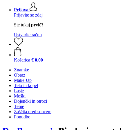
Prijava
Prijavite se zdaj
Ste tukaj
prvič?
Ustvarite račun
Košarica
€ 0,00
Znamke
Obraz
Make-Up
Telo in kopel
Lasje
Moški
Dojenčki in otroci
Teme
Zaščita pred soncem
Ponudbe