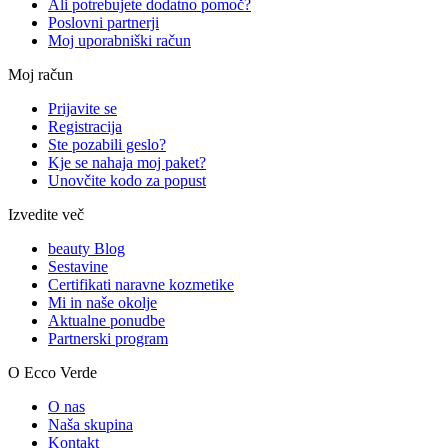
Ali potrebujete dodatno pomoč?
Poslovni partnerji
Moj uporabniški račun
Moj račun
Prijavite se
Registracija
Ste pozabili geslo?
Kje se nahaja moj paket?
Unovčite kodo za popust
Izvedite več
beauty Blog
Sestavine
Certifikati naravne kozmetike
Mi in naše okolje
Aktualne ponudbe
Partnerski program
O Ecco Verde
O nas
Naša skupina
Kontakt