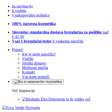
za navigacijo
k vsebini
v nakupovalno košarico
100% naravna kozmetika
Slovenija: standardna dostava brezplačna za pošiljke
nad
€ 42,90
Vsaj 1 brezplačni tester
k vsakemu naročilu
Pomoč
Kje je moje naročilo?
Vračilo
Stroški dostave
Možnosti plačila
Kontakt
Vse teme pomoči
Več inspiracije
Eko-Detergenti in še veliko več