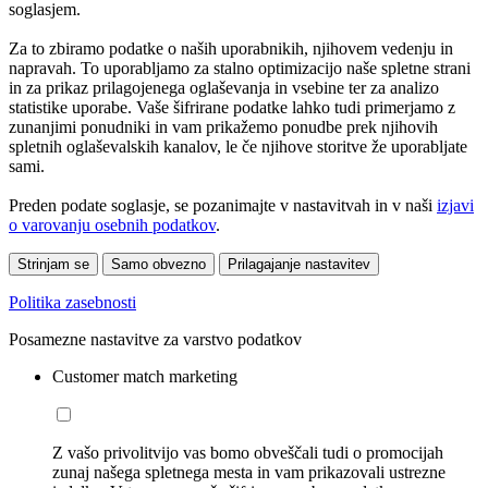
soglasjem.
Za to zbiramo podatke o naših uporabnikih, njihovem vedenju in
napravah. To uporabljamo za stalno optimizacijo naše spletne strani
in za prikaz prilagojenega oglaševanja in vsebine ter za analizo
statistike uporabe. Vaše šifrirane podatke lahko tudi primerjamo z
zunanjimi ponudniki in vam prikažemo ponudbe prek njihovih
spletnih oglaševalskih kanalov, le če njihove storitve že uporabljate
sami.
Preden podate soglasje, se pozanimajte v nastavitvah in v naši
izjavi
o varovanju osebnih podatkov
.
Strinjam se
Samo obvezno
Prilagajanje nastavitev
Politika zasebnosti
Posamezne nastavitve za varstvo podatkov
Customer match marketing
Z vašo privolitvijo vas bomo obveščali tudi o promocijah
zunaj našega spletnega mesta in vam prikazovali ustrezne