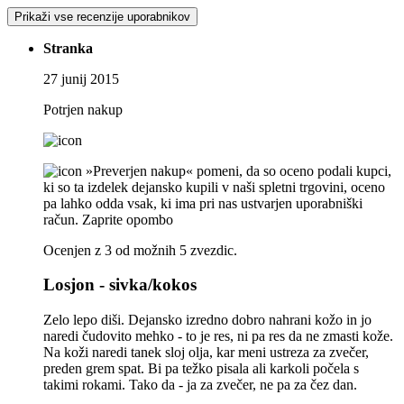
Prikaži vse recenzije uporabnikov
Stranka
27 junij 2015
Potrjen nakup
»Preverjen nakup« pomeni, da so oceno podali kupci,
ki so ta izdelek dejansko kupili v naši spletni trgovini, oceno
pa lahko odda vsak, ki ima pri nas ustvarjen uporabniški
račun.
Zaprite opombo
Ocenjen z 3 od možnih 5 zvezdic.
Losjon - sivka/kokos
Zelo lepo diši. Dejansko izredno dobro nahrani kožo in jo
naredi čudovito mehko - to je res, ni pa res da ne zmasti kože.
Na koži naredi tanek sloj olja, kar meni ustreza za zvečer,
preden grem spat. Bi pa težko pisala ali karkoli počela s
takimi rokami. Tako da - ja za zvečer, ne pa za čez dan.