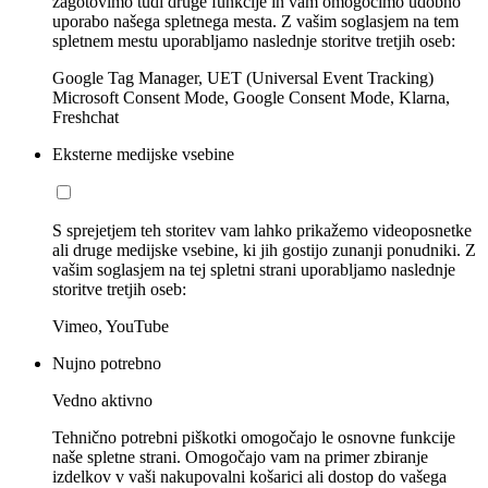
zagotovimo tudi druge funkcije in vam omogočimo udobno
uporabo našega spletnega mesta. Z vašim soglasjem na tem
spletnem mestu uporabljamo naslednje storitve tretjih oseb:
Google Tag Manager, UET (Universal Event Tracking)
Microsoft Consent Mode, Google Consent Mode, Klarna,
Freshchat
Eksterne medijske vsebine
S sprejetjem teh storitev vam lahko prikažemo videoposnetke
ali druge medijske vsebine, ki jih gostijo zunanji ponudniki. Z
vašim soglasjem na tej spletni strani uporabljamo naslednje
storitve tretjih oseb:
Vimeo, YouTube
Nujno potrebno
Vedno aktivno
Tehnično potrebni piškotki omogočajo le osnovne funkcije
naše spletne strani. Omogočajo vam na primer zbiranje
izdelkov v vaši nakupovalni košarici ali dostop do vašega