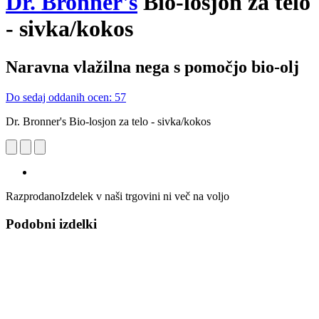
Dr. Bronner's
Bio-losjon za telo
- sivka/kokos
Naravna vlažilna nega s pomočjo bio-olj
Do sedaj oddanih ocen: 57
Dr. Bronner's Bio-losjon za telo - sivka/kokos
Razprodano
Izdelek v naši trgovini ni več na voljo
Podobni izdelki