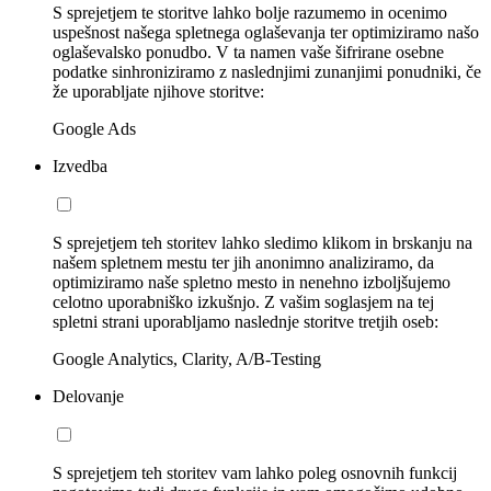
S sprejetjem te storitve lahko bolje razumemo in ocenimo
uspešnost našega spletnega oglaševanja ter optimiziramo našo
oglaševalsko ponudbo. V ta namen vaše šifrirane osebne
podatke sinhroniziramo z naslednjimi zunanjimi ponudniki, če
že uporabljate njihove storitve:
Google Ads
Izvedba
S sprejetjem teh storitev lahko sledimo klikom in brskanju na
našem spletnem mestu ter jih anonimno analiziramo, da
optimiziramo naše spletno mesto in nenehno izboljšujemo
celotno uporabniško izkušnjo. Z vašim soglasjem na tej
spletni strani uporabljamo naslednje storitve tretjih oseb:
Google Analytics, Clarity, A/B-Testing
Delovanje
S sprejetjem teh storitev vam lahko poleg osnovnih funkcij